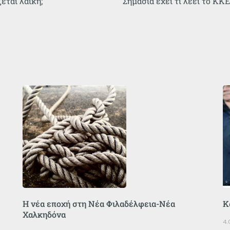
εται λαϊκή;
Σημασία έχει τι λέει το ΚΚ
Η νέα εποχή στη Νέα Φιλαδέλφεια-Νέα
Κ
Χαλκηδόνα
4.