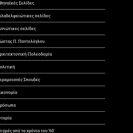
θηναϊκές Σελίδες
ιλαδελφειώτικες σελίδες
ωνιώτικες σελίδες
ώστας Π. Παντελόγλου
ρχιτεκτονική-Πολεοδομία
ολιτική
κραμσιανές Σπουδές
ικονομία
ρόσωπα
στορία
τιγμές από τα χρόνια του ’60