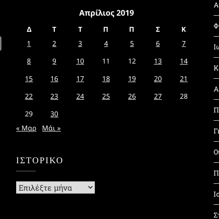
Α
Απρίλιος 2019
Φ
Δ
Τ
Τ
Π
Π
Σ
Κ
1
2
3
4
5
6
7
Ι
8
9
10
11
12
13
14
Κ
15
16
17
18
19
20
21
Α
22
23
24
25
26
27
28
Π
29
30
« Μαρ
Μάι »
Γ
Ο
ΙΣΤΟΡΙΚΌ
Π
Ιστορικό
Ι
Σ