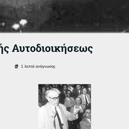
ής Αυτοδιοικήσεως
1
λεπτά ανάγνωσης