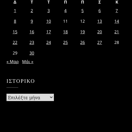
Δ
Τ
Τ
Π
Π
Σ
Κ
1
2
3
4
5
6
7
8
9
10
11
12
13
14
15
16
17
18
19
20
21
22
23
24
25
26
27
28
29
30
« Μαρ
Μάι »
ΙΣΤΟΡΙΚΌ
Ιστορικό