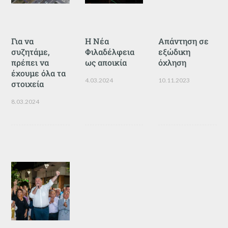
Για να
Η Νέα
Απάντηση σε
συζητάμε,
Φιλαδέλφεια
εξώδικη
πρέπει να
ως αποικία
όχληση
έχουμε όλα τα
4.03.2024
10.11.2023
στοιχεία
8.03.2024