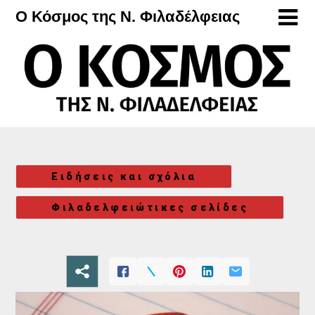
Μετάβαση
Ο Κόσμος της Ν. Φιλαδέλφειας
στο
περιεχόμενο
Ειδήσεις και σχόλια
Φιλαδελφειώτικες σελίδες