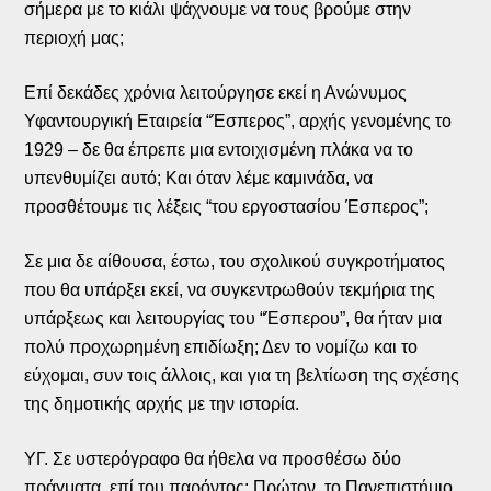
σήμερα με το κιάλι ψάχνουμε να τους βρούμε στην
περιοχή μας;
Επί δεκάδες χρόνια λειτούργησε εκεί η Ανώνυμος
Υφαντουργική Εταιρεία “Έσπερος”, αρχής γενομένης το
1929 – δε θα έπρεπε μια εντοιχισμένη πλάκα να το
υπενθυμίζει αυτό; Και όταν λέμε καμινάδα, να
προσθέτουμε τις λέξεις “του εργοστασίου Έσπερος”;
Σε μια δε αίθουσα, έστω, του σχολικού συγκροτήματος
που θα υπάρξει εκεί, να συγκεντρωθούν τεκμήρια της
υπάρξεως και λειτουργίας του “Έσπερου”, θα ήταν μια
πολύ προχωρημένη επιδίωξη; Δεν το νομίζω και το
εύχομαι, συν τοις άλλοις, και για τη βελτίωση της σχέσης
της δημοτικής αρχής με την ιστορία.
ΥΓ. Σε υστερόγραφο θα ήθελα να προσθέσω δύο
πράγματα, επί του παρόντος: Πρώτον, το Πανεπιστήμιο