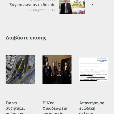
Συγκοινωνούντα δοχεία
22 Μαρτίου 2019
Διαβάστε επίσης
Για να
Η Νέα
Απάντηση σε
συζητάμε,
Φιλαδέλφεια
εξώδικη
πρέπει να
ως αποικία
όχληση