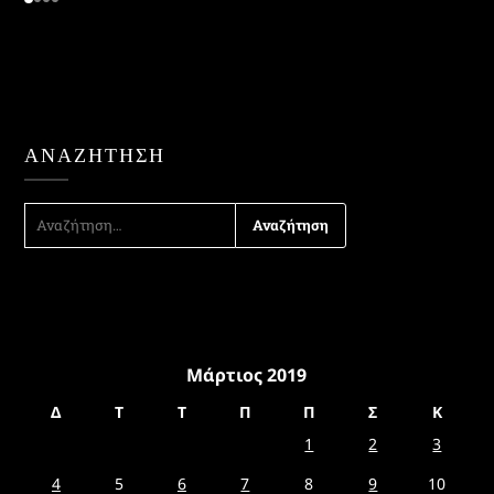
ΑΝΑΖΉΤΗΣΗ
ΑΝΑΖΉΤΗΣΗ
ΓΙΑ:
Μάρτιος 2019
Δ
Τ
Τ
Π
Π
Σ
Κ
1
2
3
4
5
6
7
8
9
10