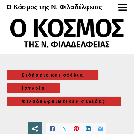
Μετάβαση
Ο Κόσμος της Ν. Φιλαδέλφειας
στο
περιεχόμενο
Ειδήσεις και σχόλια
Ιστορία
Φιλαδελφειώτικες σελίδες