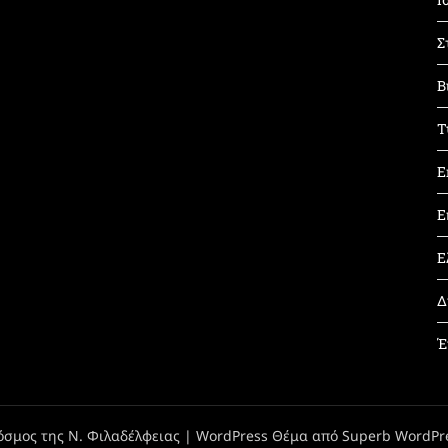
Σ
Β
Τ
Ε
Ε
Ε
Δ
Έ
όσμος της Ν. Φιλαδέλφειας
| WordPress Θέμα από
Superb WordPr