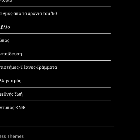
τιγμές από τα χρόνια του ’60
ιβλίο
ύπος
κπαίδευση
πιστήμες-Τέχνες-Γράμματα
λληνισμός
ιεθνής ζωή
ντυπος ΚΝΦ
ess Themes