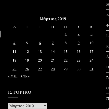
Μ
Α
Μάρτιος 2019
Φ
Δ
Τ
Τ
Π
Π
Σ
Κ
1
2
3
Ι
4
5
6
7
8
9
10
Κ
11
12
13
14
15
16
17
Α
18
19
20
21
22
23
24
Π
25
26
27
28
29
30
31
« Φεβ
Απρ »
Γ
Ο
ΙΣΤΟΡΙΚΌ
Π
Ιστορικό
Ι