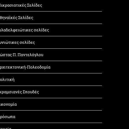
ικρασιατικές Σελίδες
θηναϊκές Σελίδες
ιλαδελφειώτικες σελίδες
ωνιώτικες σελίδες
ώστας Π. Παντελόγλου
ρχιτεκτονική-Πολεοδομία
ολιτική
κραμσιανές Σπουδές
ικονομία
ρόσωπα
στορία