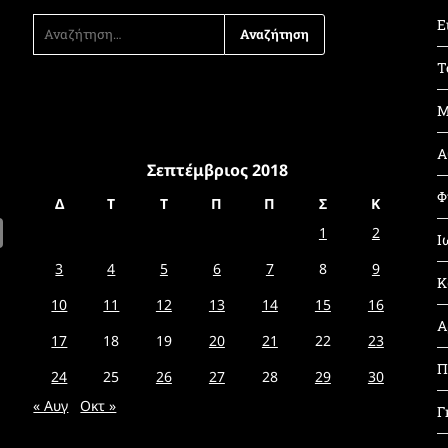
ΑΝΑΖΉΤΗΣΗ
Ε
ΓΙΑ:
Τ
Μ
Α
Σεπτέμβριος 2018
Φ
Δ
Τ
Τ
Π
Π
Σ
Κ
1
2
Ι
3
4
5
6
7
8
9
Κ
10
11
12
13
14
15
16
Α
17
18
19
20
21
22
23
Π
24
25
26
27
28
29
30
« Αυγ
Οκτ »
Γ