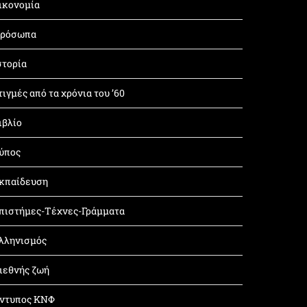
ικονομία
ρόσωπα
στορία
τιγμές από τα χρόνια του ’60
ιβλίο
ύπος
κπαίδευση
πιστήμες-Τέχνες-Γράμματα
λληνισμός
ιεθνής ζωή
ντυπος ΚΝΦ