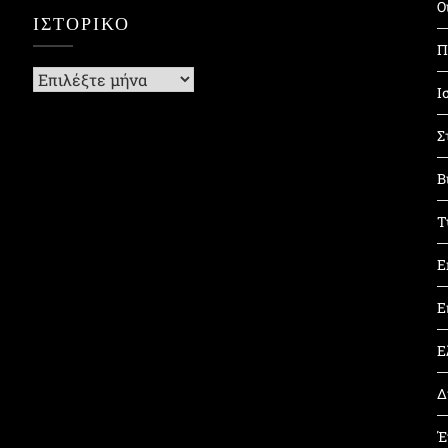
Ο
ΙΣΤΟΡΙΚΌ
Π
Ιστορικό
Ι
Σ
Β
Τ
Ε
Ε
Ε
Δ
Έ