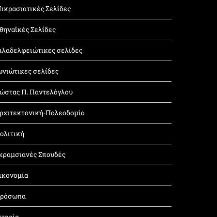
ικρασιατικές Σελίδες
θηναϊκές Σελίδες
ιλαδελφειώτικες σελίδες
ωνιώτικες σελίδες
ώστας Π. Παντελόγλου
ρχιτεκτονική-Πολεοδομία
ολιτική
κραμσιανές Σπουδές
ικονομία
ρόσωπα
στορία