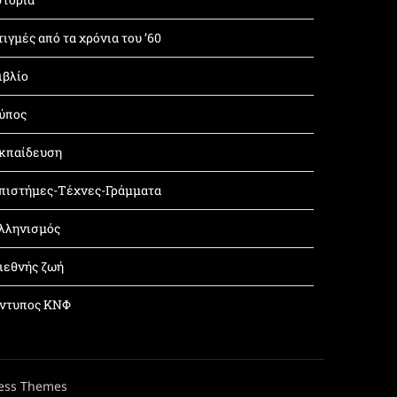
τιγμές από τα χρόνια του ’60
ιβλίο
ύπος
κπαίδευση
πιστήμες-Τέχνες-Γράμματα
λληνισμός
ιεθνής ζωή
ντυπος ΚΝΦ
ess Themes