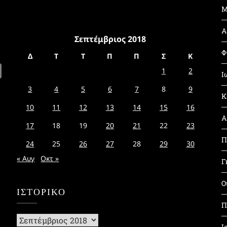
Μ
Α
Σεπτέμβριος 2018
Φ
Δ
Τ
Τ
Π
Π
Σ
Κ
1
2
Ι
3
4
5
6
7
8
9
Κ
10
11
12
13
14
15
16
Α
17
18
19
20
21
22
23
Π
24
25
26
27
28
29
30
« Αυγ
Οκτ »
Γ
Ο
ΙΣΤΟΡΙΚΌ
Π
Ιστορικό
Ι