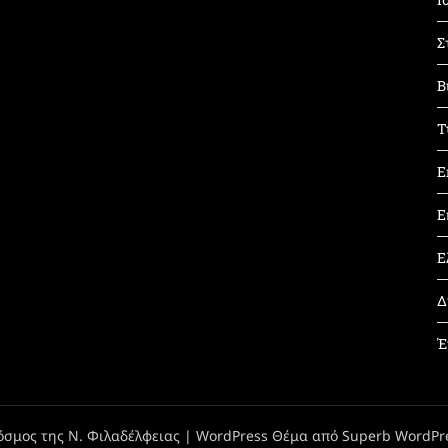
Σ
Β
Τ
Ε
Ε
Ε
Δ
Έ
όσμος της Ν. Φιλαδέλφειας
| WordPress Θέμα από
Superb WordPr