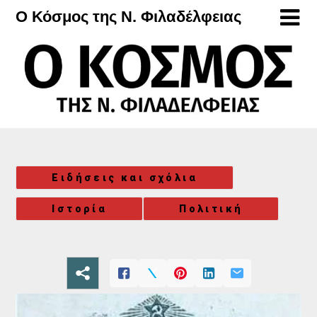
Μετάβαση
Ο Κόσμος της Ν. Φιλαδέλφειας
στο
περιεχόμενο
Ειδήσεις και σχόλια
Ιστορία
Πολιτική