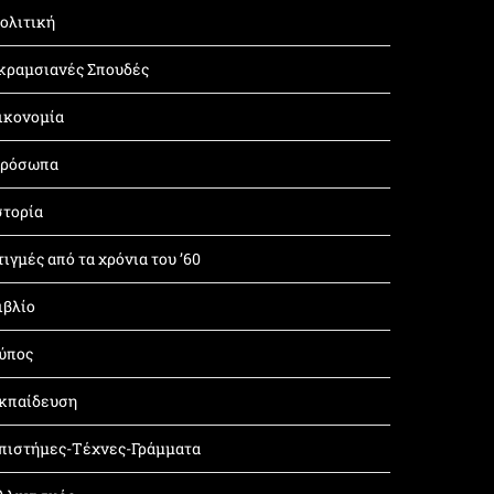
ολιτική
κραμσιανές Σπουδές
ικονομία
ρόσωπα
στορία
τιγμές από τα χρόνια του ’60
ιβλίο
ύπος
κπαίδευση
πιστήμες-Τέχνες-Γράμματα