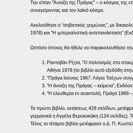
Την είπαν “Άνοιξη της Πράγας” – ο κόσμος της επι
συνεγείροντας και τον λαϊκό κόσμο.
Ακολούθησε ο “σοβιετικός χειμώνας”, με δικαιολ
1978) και “Η ιμπεριαλιστική αντεπανάσταση” (Ε
Ωστόσο όποιος θα ήθελε να παρακολουθήσει την κ
Ραντοβάν Ρίχτα, “Ο πολιτισμός στο στα
Αθήνα 1978 (το βιβλίο αυτό εξεδόθη στη
“Πράγα Ιούνιος 1967. Λόγοι Τσέχων συγ
“Η άνοιξη της Πράγας – κείμενα”, Εκδό
“Η ελευθερία εν αναστολή. Πράγα 1968 – 
Το πρώτο βιβλίο, εκτάσεως 428 σελίδων, μετέφρα
γερμανικά η Αγγέλα Βερυκοκάκη (124 σελίδες). Τ
Τέλος το τέταρτο βιβλίο μετέφρασε ο Δ. Π. Κωστε