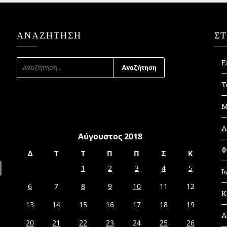
ΑΝΑΖΉΤΗΣΗ
Σ
ΑΝΑΖΉΤΗΣΗ
Ε
ΓΙΑ:
Τ
Μ
Α
Αύγουστος 2018
Φ
Δ
Τ
Τ
Π
Π
Σ
Κ
1
2
3
4
5
Ι
6
7
8
9
10
11
12
Κ
13
14
15
16
17
18
19
Α
20
21
22
23
24
25
26