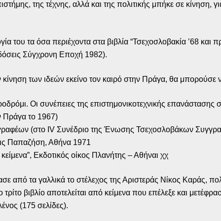
στήμης, της τέχνης, αλλά και της πολιτικής μπήκε σε κίνηση, για
ογία του τα όσα περιέχοντα στα βιβλία “Τσεχοσλοβακία ’68 και 
κδόσεις Σύγχρονη Εποχή 1982).
ίνηση των ιδεών εκείνο τον καιρό στην Πράγα, θα μπορούσε να
υροδρόμι. Οι συνέπειες της επιστημονικοτεχνικής επανάστασης
ν Πράγα το 1967)
γραφέων (στο IV Συνέδριο της Ένωσης Τσεχοσλοβάκων Συγγραφ
σεις Παπαζήση, Αθήνα 1971
κείμενα”, Εκδοτικός οίκος Πλανήτης – Αθήναι χχ
σε από τα γαλλικά το στέλεχος της Αριστεράς Νίκος Καράς, πολ
ο τρίτο βιβλίο αποτελείται από κείμενα που επέλεξε και μετέφρ
λένος (175 σελίδες).