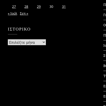
Π
27
28
29
30
31
« Ιούλ
Σεπ »
Γ
Ο
ΙΣΤΟΡΙΚΌ
Π
Ιστορικό
Ι
Σ
Β
Τ
Ε
Ε