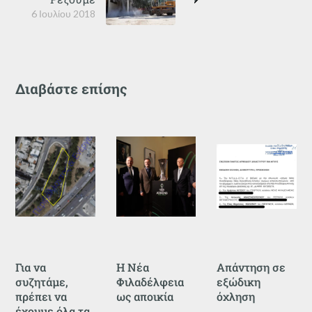
6 Ιουλίου 2018
Διαβάστε επίσης
Για να
Η Νέα
Απάντηση σε
συζητάμε,
Φιλαδέλφεια
εξώδικη
πρέπει να
ως αποικία
όχληση
έχουμε όλα τα