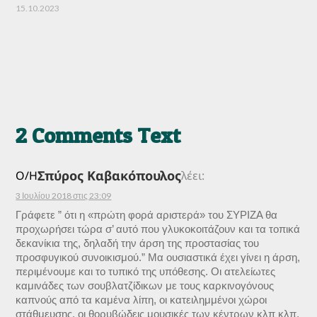
15.10.2023
2 Comments Text
Σπύρος Καβακόπουλος
Ο/Η
λέει:
3 Ιουλίου 2018 στις 23:09
Γράφετε ” ότι η «πρώτη φορά αριστερά» του ΣΥΡΙΖΑ θα
προχωρήσει τώρα σ’ αυτό που γλυκοκοιτάζουν και τα τοπικά
δεκανίκια της, δηλαδή την άρση της προστασίας του
προσφυγικού συνοικισμού.” Μα ουσιαστικά έχει γίνει η άρση,
περιμένουμε και το τυπικό της υπόθεσης. Οι ατελείωτες
καμινάδες των σουβλατζίδικων με τους καρκινογόνους
καπνούς από τα καμένα λίπη, οι κατειλημμένοι χώροι
στάθμευσης, οι θορυβώδεις μουσικές των κέντρων κλπ κλπ,