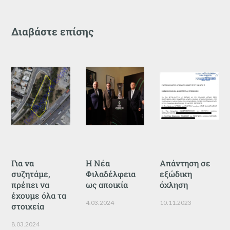
Διαβάστε επίσης
Για να
Η Νέα
Απάντηση σε
συζητάμε,
Φιλαδέλφεια
εξώδικη
πρέπει να
ως αποικία
όχληση
έχουμε όλα τα
4.03.2024
10.11.2023
στοιχεία
8.03.2024