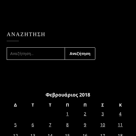
ΑΝΑΖΉΤΗΣΗ
ΑΝΑΖΉΤΗΣΗ
ΓΙΑ:
Φεβρουάριος 2018
Δ
Τ
Τ
Π
Π
Σ
Κ
1
2
3
4
5
6
7
8
9
10
11
12
13
14
15
16
17
18