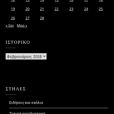
19
20
21
22
23
24
25
26
27
28
« Ιαν
Μαρ »
ΙΣΤΟΡΙΚΌ
Ιστορικό
ΣΤΗΛΕΣ
Ειδήσεις και σχόλια
Τοπική αυτοδιοίκηση