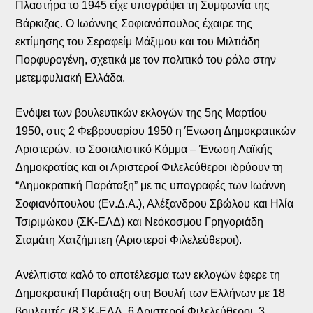
Πλαστήρα το 1945 είχε υπογράψει τη Συμφωνία της
Βάρκιζας. Ο Ιωάννης Σοφιανόπουλος έχαιρε της
εκτίμησης του Σεραφείμ Μάξιμου και του Μιλτιάδη
Πορφυρογένη, σχετικά με τον πολιτικό του ρόλο στην
μετεμφυλιακή Ελλάδα.
Ενόψει των βουλευτικών εκλογών της 5ης Μαρτίου
1950, στις 2 Φεβρουαρίου 1950 η Ένωση Δημοκρατικών
Αριστερών, το Σοσιαλιστικό Κόμμα – Ένωση Λαϊκής
Δημοκρατίας και οι Αριστεροί Φιλελεύθεροι ιδρύουν τη
“Δημοκρατική Παράταξη” με τις υπογραφές των Ιωάννη
Σοφιανόπουλου (Εν.Δ.Α.), Αλέξανδρου Σβώλου και Ηλία
Τσιριμώκου (ΣΚ-ΕΛΔ) και Νεόκοσμου Γρηγοριάδη
Σταμάτη Χατζήμπεη (Αριστεροί Φιλελεύθεροι).
Ανέλπιστα καλό το αποτέλεσμα των εκλογών έφερε τη
Δημοκρατική Παράταξη στη Βουλή των Ελλήνων με 18
βουλευτές (8 ΣΚ-ΕΛΔ, 6 Αριστεροί Φιλελεύθεροι, 3