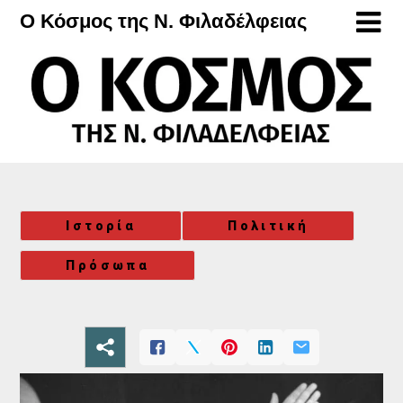
Μετάβαση
Ο Κόσμος της Ν. Φιλαδέλφειας
στο
περιεχόμενο
Ιστορία
Πολιτική
Πρόσωπα