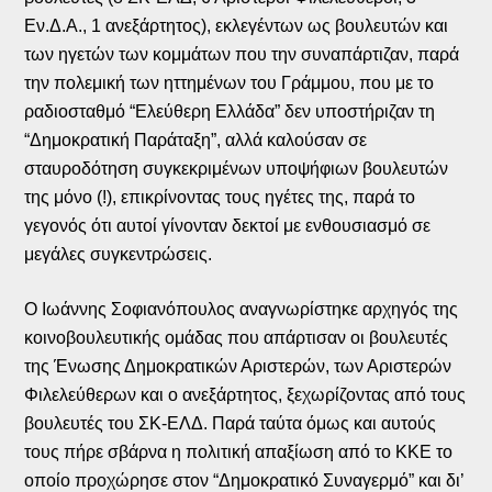
Εν.Δ.Α., 1 ανεξάρτητος), εκλεγέντων ως βουλευτών και
των ηγετών των κομμάτων που την συναπάρτιζαν, παρά
την πολεμική των ηττημένων του Γράμμου, που με το
ραδιοσταθμό “Ελεύθερη Ελλάδα” δεν υποστήριζαν τη
“Δημοκρατική Παράταξη”, αλλά καλούσαν σε
σταυροδότηση συγκεκριμένων υποψήφιων βουλευτών
της μόνο (!), επικρίνοντας τους ηγέτες της, παρά το
γεγονός ότι αυτοί γίνονταν δεκτοί με ενθουσιασμό σε
μεγάλες συγκεντρώσεις.
Ο Ιωάννης Σοφιανόπουλος αναγνωρίστηκε αρχηγός της
κοινοβουλευτικής ομάδας που απάρτισαν οι βουλευτές
της Ένωσης Δημοκρατικών Αριστερών, των Αριστερών
Φιλελεύθερων και ο ανεξάρτητος, ξεχωρίζοντας από τους
βουλευτές του ΣΚ-ΕΛΔ. Παρά ταύτα όμως και αυτούς
τους πήρε σβάρνα η πολιτική απαξίωση από το ΚΚΕ το
οποίο προχώρησε στον “Δημοκρατικό Συναγερμό” και δι’