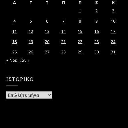
Δ
Τ
Τ
Π
Π
Σ
Κ
1
2
3
4
5
6
7
8
9
10
11
12
13
14
15
16
17
18
19
20
21
22
23
24
25
26
27
28
29
30
31
« Νοέ
Ιαν »
ΙΣΤΟΡΙΚΌ
Ιστορικό