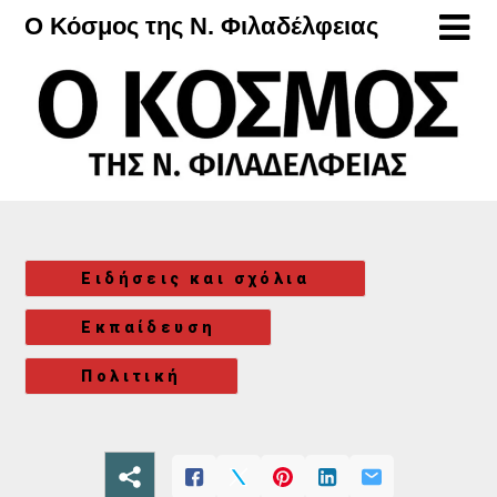
Μετάβαση
Ο Κόσμος της Ν. Φιλαδέλφειας
στο
περιεχόμενο
Ειδήσεις και σχόλια
Εκπαίδευση
Πολιτική