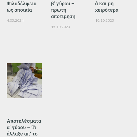
Φιλαδέλφεια
β’ γύρου –
ά και μη
ως αποικία
πρώτη
χειρότερα
αποτίμηση
4.03.2024
10.10.2023
15.10.2023
Αποτελέσματα
α’ γύρου – Τι
άλλαξε απ’ το