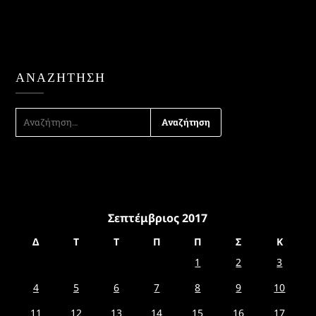
ΑΝΑΖΉΤΗΣΗ
ΑΝΑΖΉΤΗΣΗ
ΓΙΑ:
Σεπτέμβριος 2017
Δ
Τ
Τ
Π
Π
Σ
Κ
1
2
3
4
5
6
7
8
9
10
11
12
13
14
15
16
17