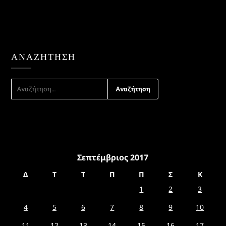
ΑΝΑΖΉΤΗΣΗ
ΑΝΑΖΉΤΗΣΗ
ΓΙΑ:
Σεπτέμβριος 2017
Δ
Τ
Τ
Π
Π
Σ
Κ
1
2
3
4
5
6
7
8
9
10
11
12
13
14
15
16
17