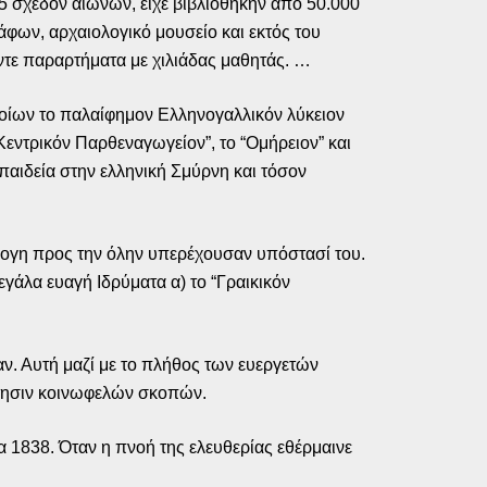
5 σχεδόν αιώνων, είχε βιβλιοθήκην από 50.000
άφων, αρχαιολογικό μουσείο και εκτός του
έντε παραρτήματα με χιλιάδας μαθητάς. …
οποίων το παλαίφημον Ελληνογαλλικόν λύκειον
Κεντρικόν Παρθεναγωγείον”, το “Ομήρειον” και
παιδεία στην ελληνική Σμύρνη και τόσον
άλογη προς την όλην υπερέχουσαν υπόστασί του.
γάλα ευαγή Ιδρύματα α) το “Γραικικόν
ν. Αυτή μαζί με το πλήθος των ευεργετών
έτησιν κοινωφελών σκοπών.
α 1838. Όταν η πνοή της ελευθερίας εθέρμαινε