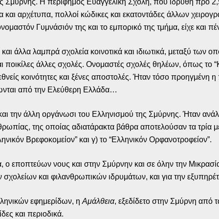
ς Σμύρνης. Η περίφημος Ευαγγελική Σχολή, που ιδρύθη προ 2,
 και αρχέτυπα, πολλοί κώδικες και εκατοντάδες άλλων χειρογρ
ονομαστόν Γυμνάσιόν της και το εμπορικό της τμήμα, είχε και π
 και άλλα λαμπρά σχολεία κοινοτικά και ιδιωτικά, μεταξύ των 
ι ποικίλες άλλες σχολές. Ονομαστές σχολές θηλέων, όπως το “
θνείς κοινότητες και ξένες αποστολές. Ήταν τόσο προηγμένη η 
ωνται από την Ελεύθερη Ελλάδα…
ή και την άλλη οργάνωσι του Ελληνισμού της Σμύρνης. Ήταν αν
θρωπίας, της οποίας αδιατάρακτα βάθρα αποτελούσαν τα τρία με
ηνικόν Βρεφοκομείον” και γ) το “Ελληνικόν Ορφανοτροφείον”.
, ο εποπτεύων νους και στην Σμύρνην και σε όλην την Μικρασία
ων σχολείων και φιλανθρωπικών ιδρυμάτων, και για την εξυπηρ
ελληνικών εφημερίδων, η
Αμάλθεια
, εξεδίδετο στην Σμύρνη από τ
δες και περιοδικά.