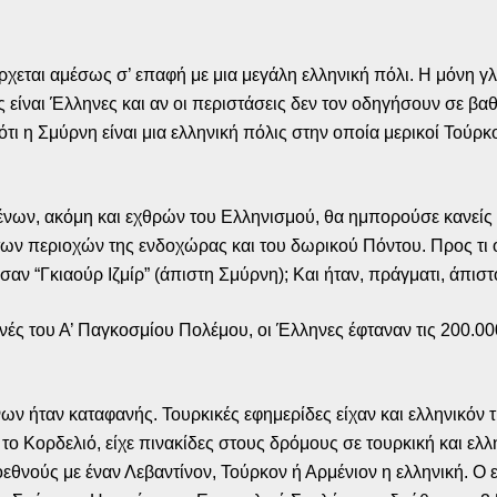
χεται αμέσως σ’ επαφή με μια μεγάλη ελληνική πόλι. Η μόνη γλ
ις είναι Έλληνες και αν οι περιστάσεις δεν τον οδηγήσουν σε β
τι η Σμύρνη είναι μια ελληνική πόλις στην οποία μερικοί Τούρκ
νων, ακόμη και εχθρών του Ελληνισμού, θα ημπορούσε κανείς ν
ων περιοχών της ενδοχώρας και του δωρικού Πόντου. Προς τι όμ
ν “Γκιαούρ Ιζμίρ” (άπιστη Σμύρνη); Και ήταν, πράγματι, άπιστο
ές του Α’ Παγκοσμίου Πολέμου, οι Έλληνες έφταναν τις 200.00
ν ήταν καταφανής. Τουρκικές εφημερίδες είχαν και ελληνικόν τί
ο Κορδελιό, είχε πινακίδες στους δρόμους σε τουρκική και ελ
θνούς με έναν Λεβαντίνον, Τούρκον ή Αρμένιον η ελληνική. Ο ε