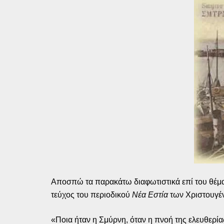
Αποσπώ τα παρακάτω διαφωτιστικά επί του θέματ
τεύχος του περιοδικού
Νέα Εστία
των Χριστουγέ
«Ποια ήταν η Σμύρνη, όταν η πνοή της ελευθερία