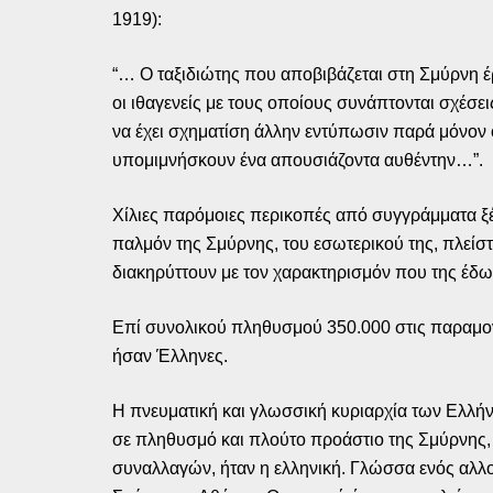
1919):
“… Ο ταξιδιώτης που αποβιβάζεται στη Σμύρνη έρ
οι ιθαγενείς με τους οποίους συνάπτονται σχέσε
να έχει σχηματίση άλλην εντύπωσιν παρά μόνον ό
υπομιμνήσκουν ένα απουσιάζοντα αυθέντην…”.
Χίλιες παρόμοιες περικοπές από συγγράμματα ξέ
παλμόν της Σμύρνης, του εσωτερικού της, πλείστ
διακηρύττουν με τον χαρακτηρισμόν που της έδωσα
Επί συνολικού πληθυσμού 350.000 στις παραμον
ήσαν Έλληνες.
Η πνευματική και γλωσσική κυριαρχία των Ελλήνω
σε πληθυσμό και πλούτο προάστιο της Σμύρνης, τ
συναλλαγών, ήταν η ελληνική. Γλώσσα ενός αλλοε