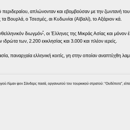
 περιδεραίου, απλώνονταν και εβομβούσαν με την ζωντανή του
τα Βουρλά, ο Τσεσμές, αι Κυδωνίαι (Αϊβαλί), το Αξάριον κά.
*
νθελληνικόν διωγμόν
, οι Έλληνες της Μικράς Ασίας και μόνον 
 ιδρώτα των, 2.200 εκκλησίας και 3.000 και πλέον ιερείς.
ασία, παναρχαία ελληνική κοιτίς, γη στην οποίαν αναπτύχθη λα
ού Λίμαν φον Σάνδερς πασά, οργανωτού του τουρκικού στρατού: “Ουδέποτε”, είπε, 