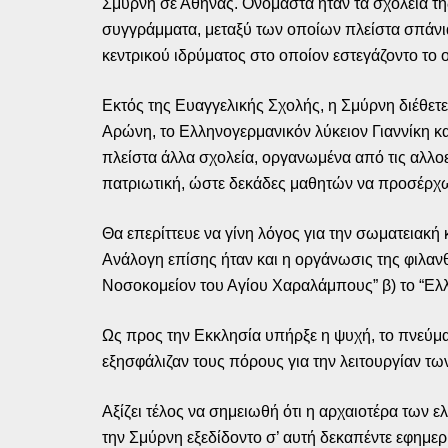
Σμύρνη σε Αθήνας. Ονομαστά ήταν τα σχολεία τη
συγγράμματα, μεταξύ των οποίων πλείστα σπάνια
κεντρικού ιδρύματος στο οποίον εστεγάζοντο το 
Εκτός της Ευαγγελικής Σχολής, η Σμύρνη διέθετε
Αρώνη, το Ελληνογερμανικόν λύκειον Γιαννίκη κα
πλείστα άλλα σχολεία, οργανωμένα από τις αλλοε
πατριωτική, ώστε δεκάδες μαθητών να προσέρχ
Θα επερίττευε να γίνη λόγος για την σωματειακ
Ανάλογη επίσης ήταν και η οργάνωσις της φιλαν
Νοσοκομείον του Αγίου Χαραλάμπους” β) το “Ελλ
Ως προς την Εκκλησία υπήρξε η ψυχή, το πνεύμα
εξησφάλιζαν τους πόρους για την λειτουργίαν τ
Αξίζει τέλος να σημειωθή ότι η αρχαιοτέρα των 
την Σμύρνη εξεδίδοντο σ’ αυτή δεκαπέντε εφημερί