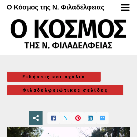
Μετάβαση
Ο Κόσμος της Ν. Φιλαδέλφειας
στο
περιεχόμενο
Ειδήσεις και σχόλια
Φιλαδελφειώτικες σελίδες