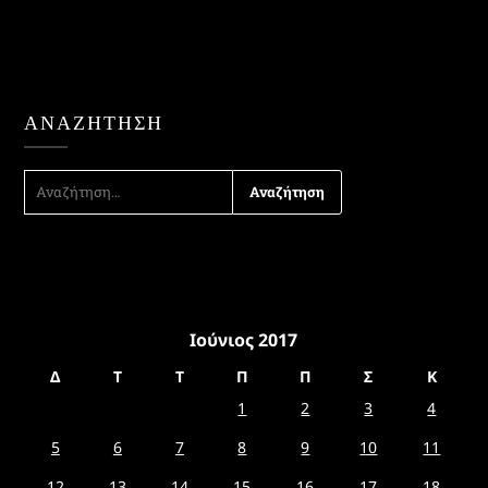
ΑΝΑΖΉΤΗΣΗ
ΑΝΑΖΉΤΗΣΗ
ΓΙΑ:
Ιούνιος 2017
Δ
Τ
Τ
Π
Π
Σ
Κ
1
2
3
4
5
6
7
8
9
10
11
12
13
14
15
16
17
18