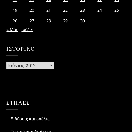
19
20
21
22
23
24
25
26
27
28
29
30
« Μάι
Ιούλ »
ΙΣΤΟΡΙΚΌ
Ιστορικό
ΣΤΗΛΕΣ
Ειδήσεις και σχόλια
Τοπική αυτοδιοίκηση