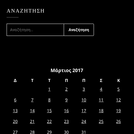
ΑΝΑΖΉΤΗΣΗ
ΑΝΑΖΉΤΗΣΗ
ΓΙΑ:
Μάρτιος 2017
Δ
Τ
Τ
Π
Π
Σ
Κ
1
2
3
4
5
6
7
8
9
10
11
12
13
14
15
16
17
18
19
20
21
22
23
24
25
26
27
28
29
30
31