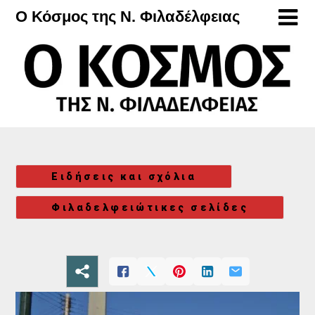
Μετάβαση
Ο Κόσμος της Ν. Φιλαδέλφειας
στο
περιεχόμενο
Ειδήσεις και σχόλια
Φιλαδελφειώτικες σελίδες