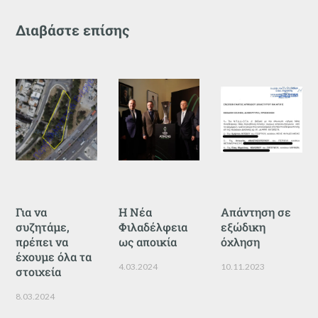
Διαβάστε επίσης
Για να
Η Νέα
Απάντηση σε
συζητάμε,
Φιλαδέλφεια
εξώδικη
πρέπει να
ως αποικία
όχληση
έχουμε όλα τα
4.03.2024
10.11.2023
στοιχεία
8.03.2024