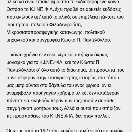
υλικό να είναι επισκέψιμο από το ενδιαφερόμενο κοινό.
Ωστόσο το Κ.Ι.ΝΕ.ΦΙΛ. έχει προβεί σε αρκετές εκδόσεις
που αντλούν απ’ αυτό το υλικό, σε επιμέλεια πάντοτε του
ιδρυτή του, παλαιού Φιλαδελφειώτη,
Μικρασιατοπροσφυγικής καταγωγής, πολιτικού
μηχανικού και συγγραφέα Κώστα Π. Παντελόγλου.
Τριάντα χρόνια δεν είναι λίγα και υπήρξαν άκρως
μοναχικά για το Κ.Ι.ΝΕ.ΦΙΛ. και τον Κώστα Π.
Παντελόγλου: σ’ όλο αυτό το διάστημα, τα πρόσωπα που
συνεισέφεραν στην καταγραφή της ιστορίας του τόπου
μας μετριούνται στα δάχτυλα του ενός χεριού· αν κι
αναμφίβολα παρήγαγαν χρήσιμο υλικό, δεν κατάφεραν
πάντοτε να κινηθούν πέραν των τρεχουσών σε κάθε
στιγμή σκοπιμοτήτων τους. Αλλά κι αυτοί που στήριξαν
τις προσπάθειες του Κ.Ι.ΝΕ.ΦΙΛ. δεν ήταν πολλοί.
Όμως κι από το 1927 έχει κυλήσει πολύ νερό στο αυλάκι