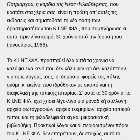
Πατριάρχου, η καρδιά της Νέας Φιλαδέλφειας
, που
κρατάτε στα χέρια σας, είναι η πρώτη απ’ αυτές τις
εκδόσεις και σηματοδοτεί τη νέα φάση των
δραστηριοτήτων του Κ.Ι.ΝΕ.ΦΙΛ., που συμπλήρωσε κι
αυτό, πριν λίγο καιρό, 30 χρόνια από την ίδρυσή του
(Ιανουάριος 1986).
Το Κ.Ι.ΝΕ.ΦΙΛ. προσπαθεί όλα αυτά τα χρόνια να
καλύψει ένα κενό που δεν κάλυψαν και δεν καλύπτουν,
για τους λόγους τους, οι δημόσιοι φορείς της πόλης,
ακόμη κι εκείνοι που ιδρύθηκαν με σκοπό και τη
διαφύλαξη της τοπικής ιστορίας. Σ’ αυτά τα 30 χρόνια, το
Κ.Ι.ΝΕ.ΦΙΛ. έχει χτίσει λίγο-λίγο μια μοναδική συλλογή:
αρχείο φωτογραφιών, αρχείο τεκμηρίων, αρχείο τοπικού
τύπου και τη φιλαδελφειώτικη και μικρασιατική
βιβλιοθήκη. Πρακτικοί λόγοι και οι περιορισμένοι πόροι
του Κ.Ι.ΝΕ.ΦΙΛ. δεν επιτρέπουν, δυστυχώς, αυτό το