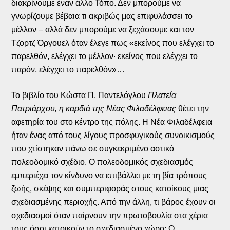
διακρίνουμε έναν άλλο Τόπο. Δεν μπορούμε να
γνωρίζουμε βέβαια τι ακριβώς μας επιφυλάσσει το
μέλλον – αλλά δεν μπορούμε να ξεχάσουμε και τον
Τζορτζ Όργουελ όταν έλεγε πως «εκείνος που ελέγχει το
παρελθόν, ελέγχει το μέλλον· εκείνος που ελέγχει το
παρόν, ελέγχει το παρελθόν»…
Το βιβλίο του Κώστα Π. Παντελόγλου
Πλατεία
Πατριάρχου, η καρδιά της Νέας Φιλαδέλφειας
θέτει την
αφετηρία του στο κέντρο της πόλης. Η Νέα Φιλαδέλφεια
ήταν ένας από τους λίγους προσφυγικούς συνοικισμούς
που χτίστηκαν πάνω σε συγκεκριμένο αστικό
πολεοδομικό σχέδιο. Ο πολεοδομικός σχεδιασμός
εμπεριέχει τον κίνδυνο να επιβάλλει με τη βία τρόπους
ζωής, σκέψης και συμπεριφοράς στους κατοίκους μιας
σχεδιασμένης περιοχής. Από την άλλη, τι βάρος έχουν οι
σχεδιασμοί όταν παίρνουν την πρωτοβουλία στα χέρια
τους όσοι κατοικούν το σχεδιασμένο χώρο; Ο