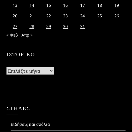
13
14
15
16
17
18
19
20
21
22
23
24
25
26
27
28
29
30
31
« Φεβ
Απρ »
ΙΣΤΟΡΙΚΌ
Ιστορικό
ΣΤΗΛΕΣ
Ειδήσεις και σχόλια