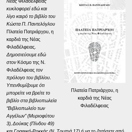
Νέας Φιλαδέλφειας
κυκλοφορεί εδώ και
λίγο καιρό το βιβλίο του
Κώστα Π. Παντελόγλου
Πλατεία Πατριάρχου, η
καρδιά της Νέας
Φιλαδέλφειας
.
Δημοσιεύουμε εδώ
στον
Κόσμο της Ν.
Φιλαδέλφειας
τον
πρόλογο του βιβλίου.
Υπενθυμίζουμε ότι
Πλατεία Πατριάρχου, η
μπορείτε να βρείτε το
καρδιά της Νέας
βιβλίο στα βιβλιοπωλεία
Φιλαδέλφειας
“Βιβλιοπωλείο των
Αγγέλων” (Μυριοφύτου
3), Δούκας (Πίνδου 49)
και Γραφική-Ροκκάς (Ν. Τρυπιά 17) ή να το ζητήσετε από