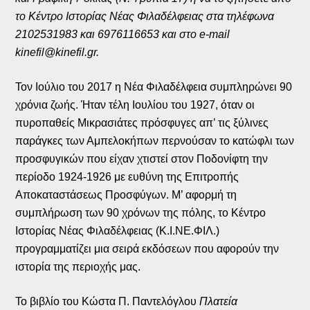
το Κέντρο Ιστορίας Νέας Φιλαδέλφειας στα τηλέφωνα
2102531983 και 6976116653 και στο e-mail
kinefil@kinefil.gr
.
Τον Ιούλιο του 2017 η Νέα Φιλαδέλφεια συμπληρώνει 90
χρόνια ζωής. Ήταν τέλη Ιουλίου του 1927, όταν οι
πυροπαθείς Μικρασιάτες πρόσφυγες απ’ τις ξύλινες
παράγκες των Αμπελοκήπων περνούσαν το κατώφλι των
προσφυγικών που είχαν χτιστεί στον Ποδονίφτη την
περίοδο 1924-1926 με ευθύνη της Επιτροπής
Αποκαταστάσεως Προσφύγων. Μ’ αφορμή τη
συμπλήρωση των 90 χρόνων της πόλης, το Κέντρο
Ιστορίας Νέας Φιλαδέλφειας (Κ.Ι.ΝΕ.ΦΙΛ.)
προγραμματίζει μια σειρά εκδόσεων που αφορούν την
ιστορία της περιοχής μας.
Το βιβλίο του Κώστα Π. Παντελόγλου
Πλατεία