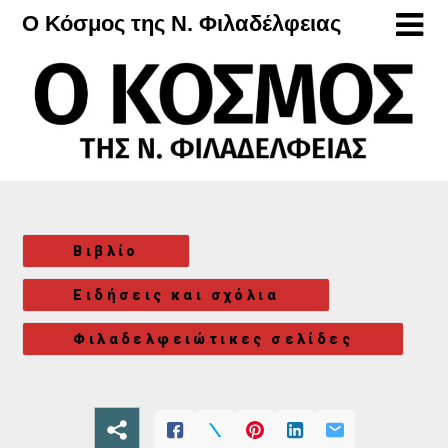
Μετάβαση
Ο Κόσμος της Ν. Φιλαδέλφειας
στο
περιεχόμενο
Βιβλίο
Ειδήσεις και σχόλια
Φιλαδελφειώτικες σελίδες