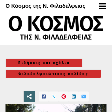
Μετάβαση
Ο Κόσμος της Ν. Φιλαδέλφειας
στο
περιεχόμενο
Ειδήσεις και σχόλια
Φιλαδελφειώτικες σελίδες