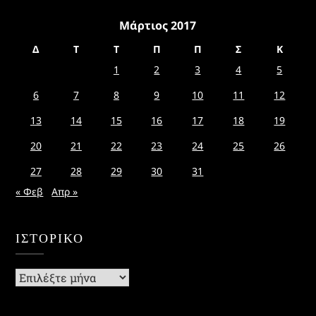
Μάρτιος 2017
Δ
Τ
Τ
Π
Π
Σ
Κ
1
2
3
4
5
6
7
8
9
10
11
12
13
14
15
16
17
18
19
20
21
22
23
24
25
26
27
28
29
30
31
« Φεβ
Απρ »
ΙΣΤΟΡΙΚΌ
Ιστορικό