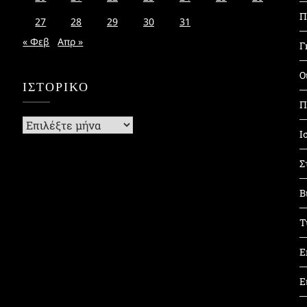
Π
27
28
29
30
31
« Φεβ
Απρ »
Γ
Ο
ΙΣΤΟΡΙΚΌ
Π
Ιστορικό
Ι
Σ
Β
Τ
Ε
Ε