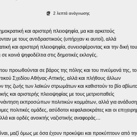
2
λεπτά ανάγνωσης
ημοκρατική και αριστερή πλειοψηφία, μα και αρκετούς
ταν με τους αντιδραστικούς (υπήρχαν κι αυτοί), αλλά
ατική και αριστερή πλειοψηφία, συνεισφέροντας και την δική το
σε κοινά ψηφοδέλτια στις δημοτικές εκλογές.
που προωθούνται σε βάρος της πόλης και του πνεύμονά της, τ
ιστικού Σχεδίου Αθήνας-Αττικής, αλλά και πλήθους άλλων
 της ζωής των λαϊκών στρωμάτων και καθιστούν το βίο αβίωτο
κής και αριστερής πλειοψηφίας με τους μετριοπαθείς
α συνάντηση εκπροσώπων πολιτικών κομμάτων, αλλά για ανάδυσ
ες πολιτικές ομάδες, ασύδοτοι κεφαλαιοκράτες και οι επιχειρημ
λλά και ορδές ανοικτής ναζιστικής αναφοράς…
είναι, μαζί όμως με όσα έχουν προκύψει και προκύπτουν από τη