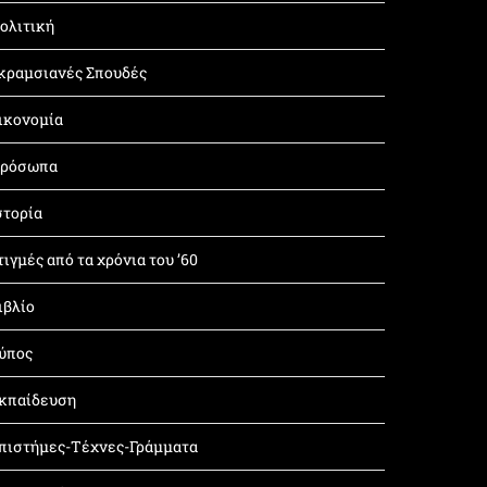
ολιτική
κραμσιανές Σπουδές
ικονομία
ρόσωπα
στορία
τιγμές από τα χρόνια του ’60
ιβλίο
ύπος
κπαίδευση
πιστήμες-Τέχνες-Γράμματα