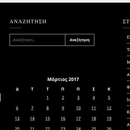
ΑΝΑΖΉΤΗΣΗ
Σ
ΑΝΑΖΉΤΗΣΗ
Ε
ΓΙΑ:
Τ
Μ
Α
Μάρτιος 2017
Φ
Δ
Τ
Τ
Π
Π
Σ
Κ
1
2
3
4
5
Ι
6
7
8
9
10
11
12
Κ
13
14
15
16
17
18
19
Α
20
21
22
23
24
25
26