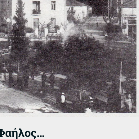
 Φαήλος…