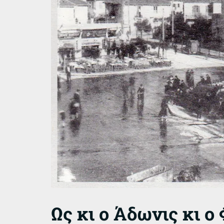
Ως κι ο Άδωνις κι ο