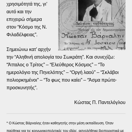
χρησιμότητά της, γι’
αυτό και την
επιχειρώ σήμερα
στον “Κόσμο της Ν.
Φιλαδέλφειας”.
Σημειώνω κατ’ αρχήν
την “Αληθινή απολογία του Σωκράτη”. Και συνεχίζω:
“Άτταλος ο Τρίτος” – “Ελεύθερος Κόσμος” – “Το
ημερολόγιο της Πηνελόπης” – “Οργή λαού” – “Σκλάβοι
πολιορκημένοι” – “Το φως που καίει” – “Άσμα πρώτο·
προσκυνητής”.
Κώστας Π. Παντελόγλου
* O Κώστας Βάρναλης ήταν καθηγητής στην μέση εκπαίδευση. Όταν
παύθηκε για τις κοινωνικοπολιτικές του ιδέες, ασχολήθηκε βιοποριστικά με