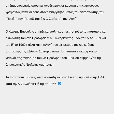
τη δημοσιογραφία όπου και αναδείχτηκε σε κορυφαίο της λειτουργό,
γράφοντας κατά καιρούς στον “Ανεξάρτητο Τύπο”, τον “Ριζοσπάστη”, την
“Πρωΐα”, τον “Προοδευτικό Φιλελεύθερο”, την “Αυγή”…
Ο Κώστας Βάρναλης υπήρξε και πολιτικός ηγέτης· τούτο το πιστοποιεί και
η ανάδειξή του στο Προεδρείο των Συνεδρίων της ΕΔΑ (του Α’ το 1959 και
του Β’ το 1962), αλλά και η εκλογή του ως μέλους της Διοικούσας
Επιτροπής της ΕΔΑ στα Συνέδρια αυτά. Το πιστοποιεί ακόμη και το
γεγονός της ανάδειξής του ως Προέδρου του Εθνικού Συμβουλίου της
Δημοκρατικής Νεολαίας Λαμπράκη.
Το πιστοποιεί βεβαίως και η ανάδειξή του στο Γενικό Συμβούλιο της ΕΔΑ,
κατά την Α’ Συνδιάσκεψή της το 1956.