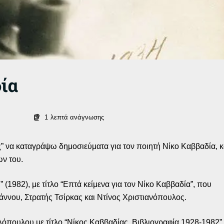
ία
1
λεπτά ανάγνωσης
” να καταγράψω δημοσιεύματα για τον ποιητή Νίκο Καββαδία, κ
ν του.
1982), με τίτλο “Επτά κείμενα για τον Νίκο Καββαδία”, που
ννου, Στρατής Τσίρκας και Ντίνος Χριστιανόπουλος.
λόπουλου με τίτλο “Νίκος Καββαδίας. Βιβλιογραφία 1928-1982”,