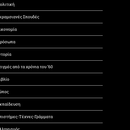
ολιτική
κραμσιανές Σπουδές
ικονομία
ρόσωπα
στορία
τιγμές από τα χρόνια του ’60
ιβλίο
ύπος
κπαίδευση
πιστήμες-Τέχνες-Γράμματα
λληνισμός