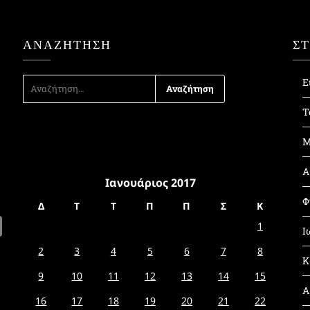
ΑΝΑΖΉΤΗΣΗ
Σ
ΑΝΑΖΉΤΗΣΗ
Ε
ΓΙΑ:
Τ
Μ
Α
Ιανουάριος 2017
Φ
Δ
Τ
Τ
Π
Π
Σ
Κ
1
Ι
2
3
4
5
6
7
8
Κ
9
10
11
12
13
14
15
Α
16
17
18
19
20
21
22