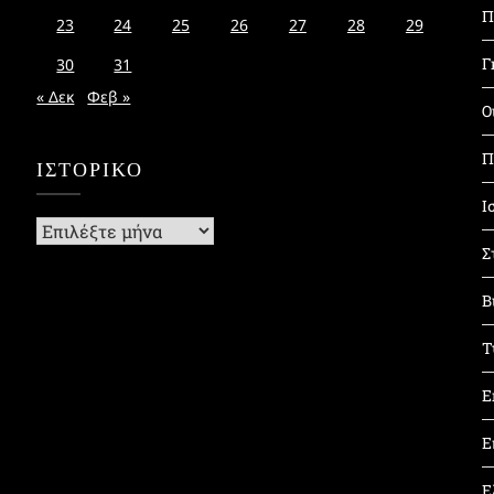
Π
23
24
25
26
27
28
29
Γ
30
31
« Δεκ
Φεβ »
Ο
Π
ΙΣΤΟΡΙΚΌ
Ι
Ιστορικό
Σ
Β
Τ
Ε
Ε
Ε