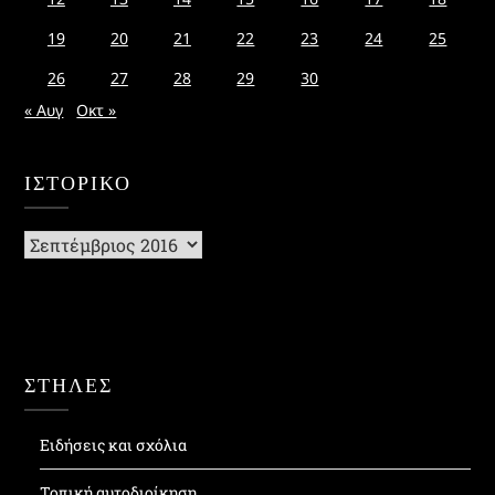
19
20
21
22
23
24
25
26
27
28
29
30
« Αυγ
Οκτ »
ΙΣΤΟΡΙΚΌ
Ιστορικό
ΣΤΗΛΕΣ
Ειδήσεις και σχόλια
Τοπική αυτοδιοίκηση