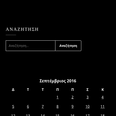
ΑΝΑΖΉΤΗΣΗ
ΑΝΑΖΉΤΗΣΗ
ΓΙΑ:
Σεπτέμβριος 2016
Δ
Τ
Τ
Π
Π
Σ
Κ
1
2
3
4
5
6
7
8
9
10
11
12
13
14
15
16
17
18