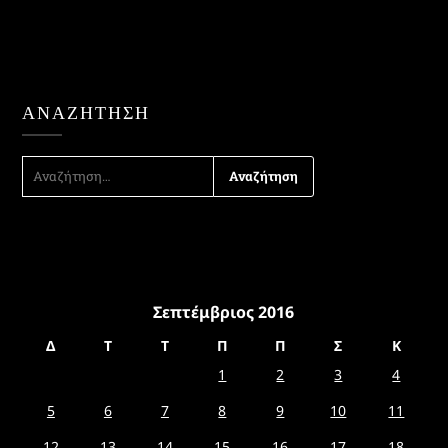
ΑΝΑΖΉΤΗΣΗ
ΑΝΑΖΉΤΗΣΗ
ΓΙΑ:
Σεπτέμβριος 2016
Δ
Τ
Τ
Π
Π
Σ
Κ
1
2
3
4
5
6
7
8
9
10
11
12
13
14
15
16
17
18