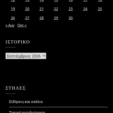
19
20
21
22
23
24
25
26
27
28
29
30
« Αυγ
Οκτ »
ΙΣΤΟΡΙΚΌ
Ιστορικό
ΣΤΗΛΕΣ
Ειδήσεις και σχόλια
Τοπική αυτοδιοίκηση