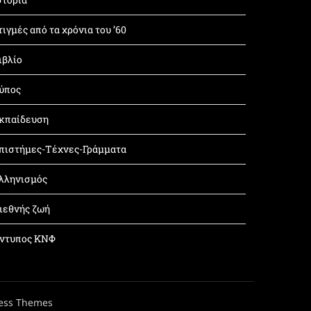
τιγμές από τα χρόνια του ’60
ιβλίο
ύπος
κπαίδευση
πιστήμες-Τέχνες-Γράμματα
λληνισμός
ιεθνής ζωή
ντυπος ΚΝΦ
ess Themes