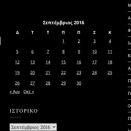
Μ
Α
Σεπτέμβριος 2016
Φ
Δ
Τ
Τ
Π
Π
Σ
Κ
1
2
3
4
Ι
5
6
7
8
9
10
11
Κ
12
13
14
15
16
17
18
Α
19
20
21
22
23
24
25
Π
26
27
28
29
30
« Αυγ
Οκτ »
Γ
Ο
ΙΣΤΟΡΙΚΌ
Π
Ιστορικό
Ι