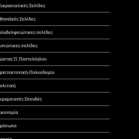
ικρασιατικές Σελίδες
θηναϊκές Σελίδες
ιλαδελφειώτικες σελίδες
ωνιώτικες σελίδες
ώστας Π. Παντελόγλου
ρχιτεκτονική-Πολεοδομία
ολιτική
κραμσιανές Σπουδές
ικονομία
ρόσωπα
στορία