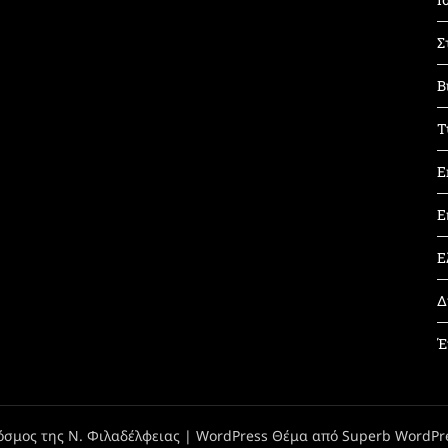
Σ
Β
Τ
Ε
Ε
Ε
Δ
Έ
όσμος της Ν. Φιλαδέλφειας
| WordPress Θέμα από
Superb WordPr