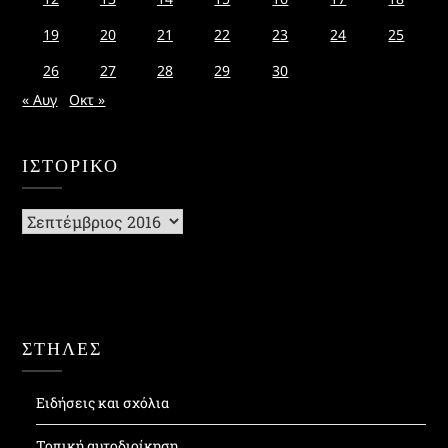
19
20
21
22
23
24
25
26
27
28
29
30
« Αυγ
Οκτ »
ΙΣΤΟΡΙΚΌ
Ιστορικό
ΣΤΗΛΕΣ
Ειδήσεις και σχόλια
Τοπική αυτοδιοίκηση