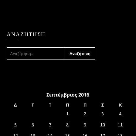
ΑΝΑΖΉΤΗΣΗ
ΑΝΑΖΉΤΗΣΗ
ΓΙΑ:
Σεπτέμβριος 2016
Δ
Τ
Τ
Π
Π
Σ
Κ
1
2
3
4
5
6
7
8
9
10
11
12
13
14
15
16
17
18