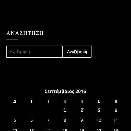
ΑΝΑΖΉΤΗΣΗ
ΑΝΑΖΉΤΗΣΗ
ΓΙΑ:
Σεπτέμβριος 2016
Δ
Τ
Τ
Π
Π
Σ
Κ
1
2
3
4
5
6
7
8
9
10
11
12
13
14
15
16
17
18