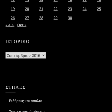
19
20
21
22
23
24
25
26
27
28
29
30
« Αυγ
Οκτ »
ΙΣΤΟΡΙΚΌ
Ιστορικό
ΣΤΗΛΕΣ
Ειδήσεις και σχόλια
Τοπική αυτοδιοίκηση