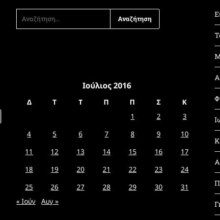
ΑΝΑΖΉΤΗΣΗ
Ε
ΓΙΑ:
Τ
Μ
Α
Ιούλιος 2016
Φ
Δ
Τ
Τ
Π
Π
Σ
Κ
1
2
3
Ι
4
5
6
7
8
9
10
Κ
11
12
13
14
15
16
17
Α
18
19
20
21
22
23
24
Π
25
26
27
28
29
30
31
« Ιούν
Αυγ »
Γ