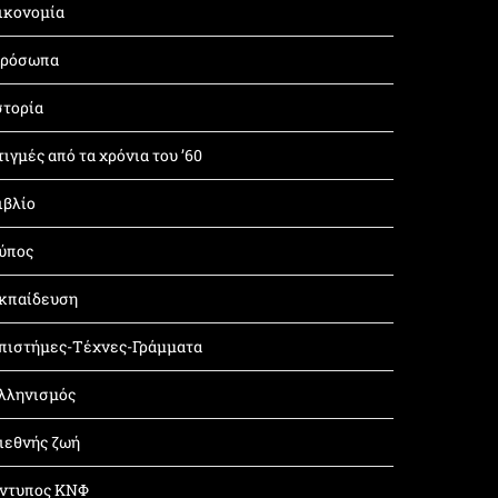
ικονομία
ρόσωπα
στορία
τιγμές από τα χρόνια του ’60
ιβλίο
ύπος
κπαίδευση
πιστήμες-Τέχνες-Γράμματα
λληνισμός
ιεθνής ζωή
ντυπος ΚΝΦ