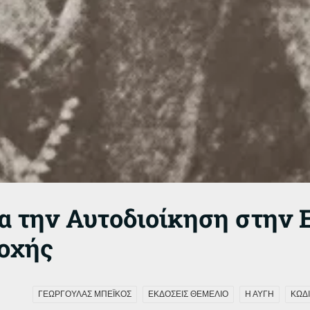
για την Αυτοδιοίκηση στην
τοχής
ΓΕΩΡΓΟΥΛΑΣ ΜΠΕΪΚΟΣ
ΕΚΔΟΣΕΙΣ ΘΕΜΕΛΙΟ
Η ΑΥΓΗ
ΚΩΔΙ