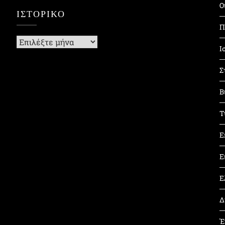
Ο
ΙΣΤΟΡΙΚΌ
Π
Ιστορικό
Ι
Σ
Β
Τ
Ε
Ε
Ε
Δ
Έ