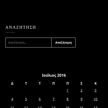
ΑΝΑΖΉΤΗΣΗ
ΑΝΑΖΉΤΗΣΗ
ΓΙΑ:
Ιούλιος 2016
Δ
Τ
Τ
Π
Π
Σ
Κ
1
2
3
4
5
6
7
8
9
10
11
12
13
14
15
16
17