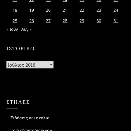
18
19
20
21
22
23
24
25
26
27
28
29
30
31
« Ιούν
Αυγ »
ΙΣΤΟΡΙΚΌ
Ιστορικό
ΣΤΗΛΕΣ
Ειδήσεις και σχόλια
Τοπική αυτοδιοίκηση