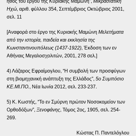
ήθος του έργου της Κυριακής Μαμώνη”,
Μικρασιατική
Ηχώ
, αριθ. φύλλου 354, Σεπτέμβριος Οκτώβριος 2001,
σελ. 11
[Αναφορά στο έργο της Κυριακής Μαμώνη
Μελετήματα
από την ιστορία, παιδεία και εκκλησία της
Κωνσταντινουπόλεως (1437-1922)
, Έκδοση των εν
Αθήναις Μεγαλοσχολιτών, 2001, 278 σελ.]
4) Λάζαρος Εφραίμογλου, “Η συμβολή των προσφύγων
στη βιομηχανική ανάπτυξη της Ελλάδος”,
5ο Συμπόσιο
ΚΕ.ΜΙ.ΠΟ.
, Νέα Ιωνία 2012, σελ. 233-237.
5) Κ. Κωστής, “Το εν Σμύρνη πρώτον Νοσοκομείον των
Ορθοδόξων”,
Ξενοφάνης
, Τόμος 2ος, 1905, σελ. 254-
269.
Κώστας Π. Παντελόγλου