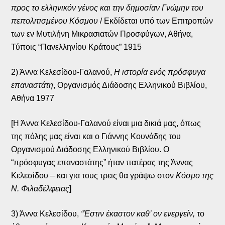
προς το ελληνικόν γένος και την δημοσίαν Γνώμην του
πεπολιτισμένου Κόσμου
/ Εκδίδεται υπό των Επιτροπών
των εν Μυτιλήνη Μικρασιατών Προσφύγων, Αθήνα,
Τύποις “Πανελληνίου Κράτους” 1915
2) Άννα Κελεσίδου-Γαλανού,
Η ιστορία ενός πρόσφυγα
επαναστάτη
, Οργανισμός Διάδοσης Ελληνικού Βιβλίου,
Αθήνα 1977
[Η Άννα Κελεσίδου-Γαλανού είναι μια δικιά μας, όπως
της πόλης μας είναι και ο Γιάννης Κουνάδης του
Οργανισμού Διάδοσης Ελληνικού Βιβλίου. Ο
“πρόσφυγας επαναστάτης” ήταν πατέρας της Άννας
Κελεσίδου – και για τους τρεις θα γράψω στον
Κόσμο της
Ν. Φιλαδέλφειας
]
3) Άννα Κελεσίδου,
“Έστιν έκαστον καθ’ ον ενεργείν,
το