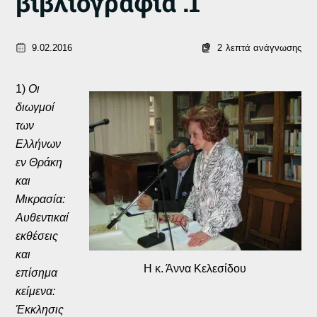
βιβλιογραφία .1
9.02.2016
2
λεπτά ανάγνωσης
1)
Οι
διωγμοί
των
Ελλήνων
εν Θράκη
και
Μικρασία:
Αυθεντικαί
εκθέσεις
και
Η κ. Άννα Κελεσίδου
επίσημα
κείμενα:
Έκκλησις