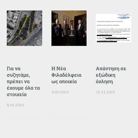
Για να
Η Νέα
Απάντηση σε
συζητάμε,
Φιλαδέλφεια
εξώδικη
πρέπει να
ως αποικία
όχληση
έχουμε όλα τα
4.03.2024
10.11.2023
στοιχεία
8.03.2024