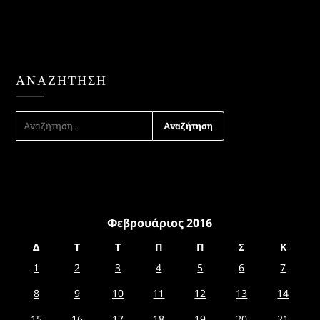
ΑΝΑΖΉΤΗΣΗ
ΑΝΑΖΉΤΗΣΗ
ΓΙΑ:
Φεβρουάριος 2016
Δ
Τ
Τ
Π
Π
Σ
Κ
1
2
3
4
5
6
7
8
9
10
11
12
13
14
15
16
17
18
19
20
21