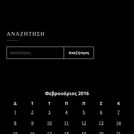
ΑΝΑΖΉΤΗΣΗ
ΑΝΑΖΉΤΗΣΗ
ΓΙΑ:
Φεβρουάριος 2016
Δ
Τ
Τ
Π
Π
Σ
Κ
1
2
3
4
5
6
7
8
9
10
11
12
13
14
15
16
17
18
19
20
21