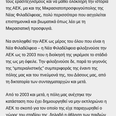
τους ερασιτεχνισμούς και να μάθει ολόκληρη την ιστορία
της ΑΕΚ, μα και της Μικρασιατοπροσφυγούπολης της
Νέας Φιλαδέλφειας, πολύ περισσότερο που ασχολείται
επιστημονικά και βιωματικά όπως λέει με τη
Μικρασιατική προσφυγιά.
Να αντιληφθεί την ΑΕΚ ως μέρος του όλου που είναι η
Νέα Φιλαδέλφεια – η Νέα Φιλαδέλφεια φιλοξενούσε την
ΑΕΚ ως το 2003 που η διοίκησή της γκρέμισε το στάδιό
της ως μη όφειλε. Την φιλοξενούσε δε, παρά το γεγονός
της “ιμπεριαλιστικής” συμπεριφοράς της έναντι της
πόλης μας και του πνεύμονά της, του Δάσους μας, από
τη δικτατορία των συνταγματαρχών και μετά.
Από το 2003 και μετά, η πόλη μας ανέχτηκε την
κατάσταση που έχει δημιουργηθεί να μην εκπληρώνει η
ΑΕΚ το σκοπό για τον οποίο της είχε παραχωρηθεί ο
χώρος του σταδίου της, δηλαδή η άθληση των παιδιών