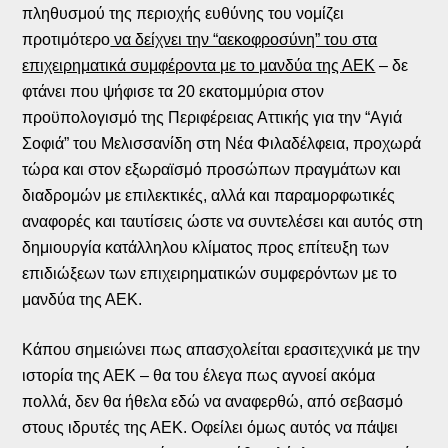
πληθυσμού της περιοχής ευθύνης του νομίζει
προτιμότερο
να δείχνει την “αεκοφροσύνη” του στα
επιχειρηματικά συμφέροντα με το μανδύα της ΑΕΚ
– δε
φτάνει που ψήφισε τα 20 εκατομμύρια στον
προϋπολογισμό της Περιφέρειας Αττικής για την “Αγιά
Σοφιά” του Μελισσανίδη στη Νέα Φιλαδέλφεια, προχωρά
τώρα και στον εξωραϊσμό προσώπων πραγμάτων και
διαδρομών με επιλεκτικές, αλλά και παραμορφωτικές
αναφορές και ταυτίσεις ώστε να συντελέσει και αυτός στη
δημιουργία κατάλληλου κλίματος προς επίτευξη των
επιδιώξεων των επιχειρηματικών συμφερόντων με το
μανδύα της ΑΕΚ.
Κάπου σημειώνει πως απασχολείται ερασιτεχνικά με την
ιστορία της ΑΕΚ – θα του έλεγα πως αγνοεί ακόμα
πολλά, δεν θα ήθελα εδώ να αναφερθώ, από σεβασμό
στους ιδρυτές της ΑΕΚ. Οφείλει όμως αυτός να πάψει