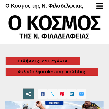
Μετάβαση
Ο Κόσμος της Ν. Φιλαδέλφειας
στο
περιεχόμενο
Ειδήσεις και σχόλια
Φιλαδελφειώτικες σελίδες