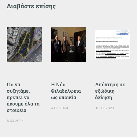
Διαβάστε επίσης
Για να
Η Νέα
Απάντηση σε
συζητάμε,
Φιλαδέλφεια
εξώδικη
πρέπει να
ως αποικία
όχληση
έχουμε όλα τα
4.03.2024
10.11.2023
στοιχεία
8.03.2024