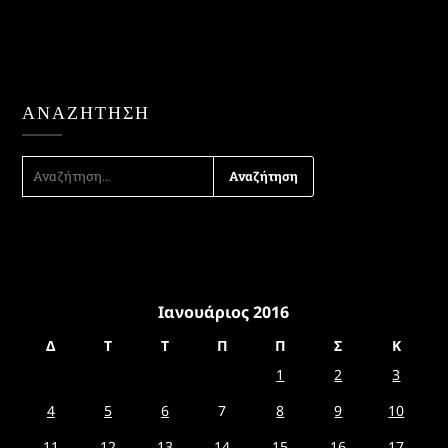
ΑΝΑΖΉΤΗΣΗ
ΑΝΑΖΉΤΗΣΗ
ΓΙΑ:
Ιανουάριος 2016
Δ
Τ
Τ
Π
Π
Σ
Κ
1
2
3
4
5
6
7
8
9
10
11
12
13
14
15
16
17