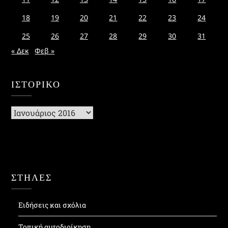
18
19
20
21
22
23
24
25
26
27
28
29
30
31
« Δεκ
Φεβ »
ΙΣΤΟΡΙΚΌ
Ιστορικό
ΣΤΗΛΕΣ
Ειδήσεις και σχόλια
Τοπική αυτοδιοίκηση