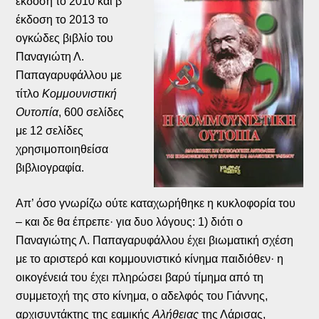
έκδοση το 2010 και β’
έκδοση το 2013 το
ογκώδες βιβλίο του
Παναγιώτη Λ.
Παπαγαρυφάλλου με
τίτλο
Κομμουνιστική
Ουτοπία
, 600 σελίδες
με 12 σελίδες
χρησιμοποιηθείσα
βιβλιογραφία.
Απ’ όσο γνωρίζω ούτε καταχωρήθηκε η κυκλοφορία του
– και δε θα έπρεπε· για δυο λόγους: 1) διότι ο
Παναγιώτης Λ. Παπαγαρυφάλλου έχει βιωματική σχέση
με το αριστερό και κομμουνιστικό κίνημα παιδιόθεν· η
οικογένειά του έχει πληρώσει βαρύ τίμημα από τη
συμμετοχή της στο κίνημα, ο αδελφός του Γιάννης,
αρχισυντάκτης της εαμικής
Αλήθειας
της Λάρισας,