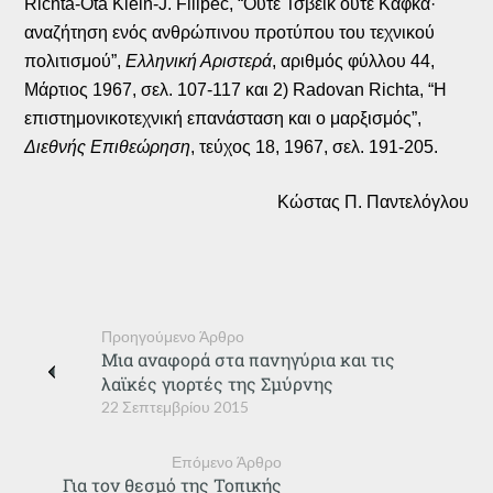
Richta-Ota Klein-J. Filipec, “Ούτε Τσβέικ ούτε Κάφκα·
αναζήτηση ενός ανθρώπινου προτύπου του τεχνικού
πολιτισμού”,
Ελληνική Αριστερά
, αριθμός φύλλου 44,
Μάρτιος 1967, σελ. 107-117 και 2) Radovan Richta, “Η
επιστημονικοτεχνική επανάσταση και ο μαρξισμός”,
Διεθνής Επιθεώρηση
, τεύχος 18, 1967, σελ. 191-205.
Κώστας Π. Παντελόγλου
Προηγούμενο Άρθρο
Μια αναφορά στα πανηγύρια και τις
λαϊκές γιορτές της Σμύρνης
22 Σεπτεμβρίου 2015
Επόμενο Άρθρο
Για τον θεσμό της Τοπικής