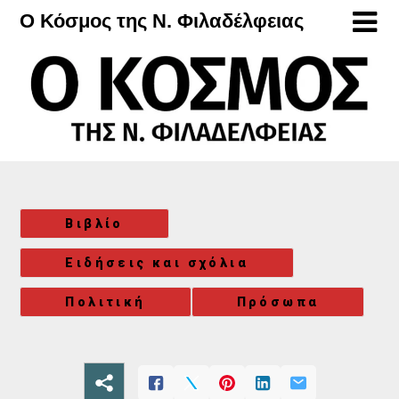
Μετάβαση
Ο Κόσμος της Ν. Φιλαδέλφειας
στο
περιεχόμενο
Βιβλίο
Ειδήσεις και σχόλια
Πολιτική
Πρόσωπα