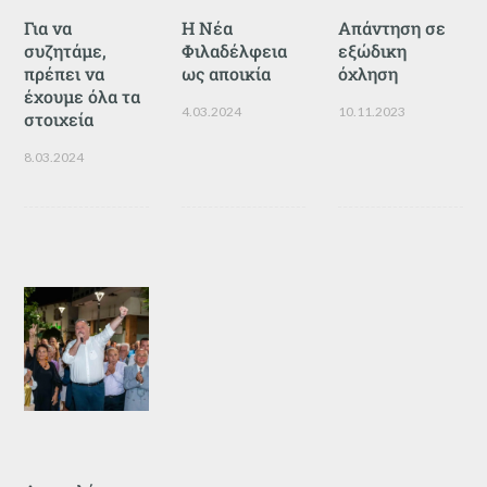
Για να
Η Νέα
Απάντηση σε
συζητάμε,
Φιλαδέλφεια
εξώδικη
πρέπει να
ως αποικία
όχληση
έχουμε όλα τα
4.03.2024
10.11.2023
στοιχεία
8.03.2024