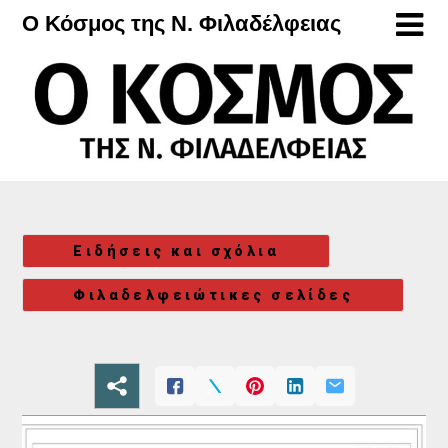
Μετάβαση
Ο Κόσμος της Ν. Φιλαδέλφειας
στο
περιεχόμενο
Ειδήσεις και σχόλια
Φιλαδελφειώτικες σελίδες