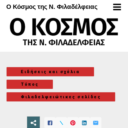
Μετάβαση
Ο Κόσμος της Ν. Φιλαδέλφειας
στο
περιεχόμενο
Ειδήσεις και σχόλια
Τύπος
Φιλαδελφειώτικες σελίδες