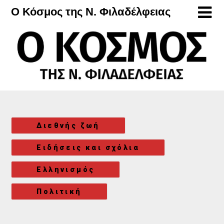
Μετάβαση
Ο Κόσμος της Ν. Φιλαδέλφειας
στο
περιεχόμενο
Διεθνής ζωή
Ειδήσεις και σχόλια
Ελληνισμός
Πολιτική