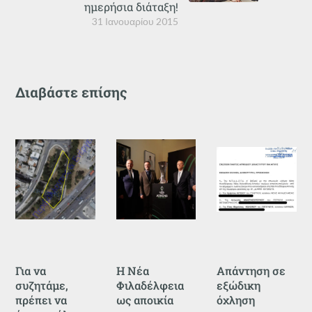
ημερήσια διάταξη!
31 Ιανουαρίου 2015
Διαβάστε επίσης
Για να
Η Νέα
Απάντηση σε
συζητάμε,
Φιλαδέλφεια
εξώδικη
πρέπει να
ως αποικία
όχληση