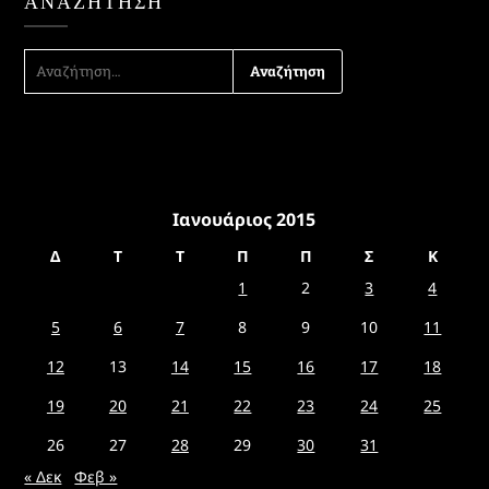
ΑΝΑΖΉΤΗΣΗ
ΑΝΑΖΉΤΗΣΗ
ΓΙΑ:
Ιανουάριος 2015
Δ
Τ
Τ
Π
Π
Σ
Κ
1
2
3
4
5
6
7
8
9
10
11
12
13
14
15
16
17
18
19
20
21
22
23
24
25
26
27
28
29
30
31
« Δεκ
Φεβ »