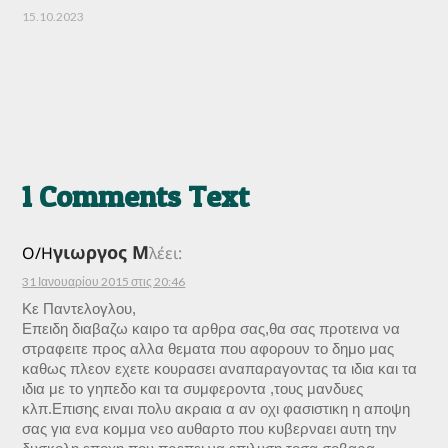
15.10.2023
1 Comments Text
γιωργος Μ
Ο/Η
λέει:
31 Ιανουαρίου 2015 στις 20:46
Κε Παντελογλου,
Επειδη διαβαζω καιρο τα αρθρα σας,θα σας προτεινα να
στραφειτε προς αλλα θεματα που αφορουν το δημο μας
καθως πλεον εχετε κουρασει αναπαραγοντας τα ιδια και τα
ιδια με το γηπεδο και τα συμφεροντα ,τους μανδυες
κλπ.Επισης ειναι πολυ ακραια α αν οχι φασιστικη η αποψη
σας για ενα κομμα νεο αυθαρτο που κυβερναει αυτη την