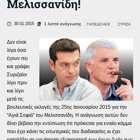
Μελισσανίδη!
30.01.2015
1
λεπτά ανάγνωσης
ΓΗΠΕΔΟ ΑΕΚ
ΣΥΡΙΖΑ
Δεν είναι
λίγα όσα
έχουν πει
και γράψει
Συριζαίοι
λίγο πριν
και λίγο
μετά τις
βουλευτικές εκλογές της 25ης Ιανουαρίου 2015 για την
“Αγιά Σοφιά” του Μελισσανίδη. Η ανάγνωση αυτών δεν
δίνει βέβαια την εντύπωση ότι πρόκειται για ενιαίο κόμμα
που έχει κάνει τις εσωτερικές του διαδικασίες κι έχει
καταλήξει σε μια άποψη εξυπηρετική των όρων ζωής των