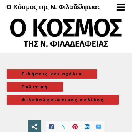
Μετάβαση
Ο Κόσμος της Ν. Φιλαδέλφειας
στο
περιεχόμενο
Ειδήσεις και σχόλια
Πολιτική
Φιλαδελφειώτικες σελίδες