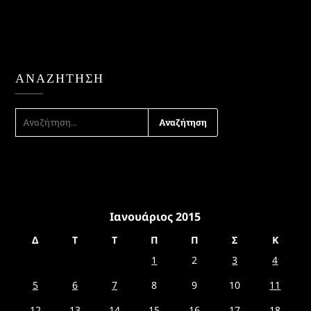
ΑΝΑΖΉΤΗΣΗ
ΑΝΑΖΉΤΗΣΗ
ΓΙΑ:
Ιανουάριος 2015
Δ
Τ
Τ
Π
Π
Σ
Κ
1
2
3
4
5
6
7
8
9
10
11
12
13
14
15
16
17
18