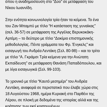
όπου η αναδημοσίευση στο “Δύο” σε μετάφραση του
Νίκου Ιωαννίδη.
Στην ενότητα κοινωνιολογία τρία ήταν τα κείμενα. Το ένα
του Ζαν Μπαμπύ με τίτλο “Η κατάσταση της γυναίκας”
(σελ. 36-57) σε μετάφραση της Αγγέλας Βερυκοκάκη-
Αρτέμη – το δεύτερο με τίτλο “Δοκίμιο επιστημονικής
μεθοδολογίας. Πέντε γράμματα του Φρ. Ένγκελς” και
εισαγωγή του Ανδρέα Λεντάκη (Σελ. 80-98) – και το τρίτο
με τίτλο “Α. Γκράμσι Τρία κείμενα για την Ανώτατη
Εκπαίδευση” σε μετάφραση Θανάση Παπαδόπουλου, και
με λίγα εισαγωγικά (Σελ. 99-103).
Το χρονικό με τίτλο “Καυτό μεσημέρι” του Ανδρέα
Λεντάκη, αναφορά σε περιστατικό που έλαβε χώρα στις
18 Αυγούστου 1968, ημέρα Κυριακή στο Παρθένι της
Λέρου, σε πλοκή με δεδομένα της ιστορίας αλλά και της
κράτησης των εκεί κρατουμένων.