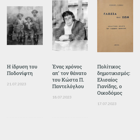
Η ίδρυση του
Ένας χρόνος
Πολίτικος
Ποδονίφτη
απ’ τον θάνατο
δημοτικισμός:
του Κώστα Π.
Ελισαίος
21.07.2023
Παντελόγλου
Γιανίδης, ο
Οικοδόμος
18.07.2023
17.07.2023