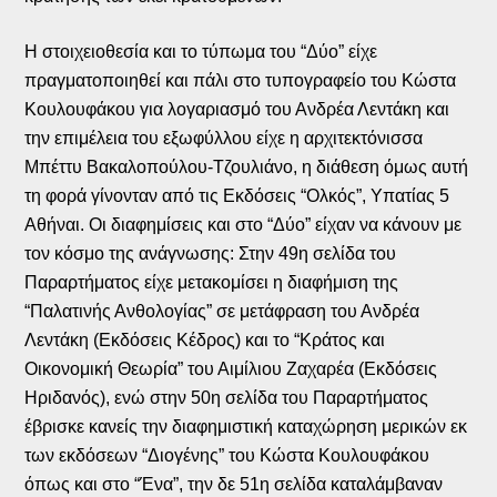
Η στοιχειοθεσία και το τύπωμα του “Δύο” είχε
πραγματοποιηθεί και πάλι στο τυπογραφείο του Κώστα
Κουλουφάκου για λογαριασμό του Ανδρέα Λεντάκη και
την επιμέλεια του εξωφύλλου είχε η αρχιτεκτόνισσα
Μπέττυ Βακαλοπούλου-Τζουλιάνο, η διάθεση όμως αυτή
τη φορά γίνονταν από τις Εκδόσεις “Ολκός”, Υπατίας 5
Αθήναι. Οι διαφημίσεις και στο “Δύο” είχαν να κάνουν με
τον κόσμο της ανάγνωσης: Στην 49η σελίδα του
Παραρτήματος είχε μετακομίσει η διαφήμιση της
“Παλατινής Ανθολογίας” σε μετάφραση του Ανδρέα
Λεντάκη (Εκδόσεις Κέδρος) και το “Κράτος και
Οικονομική Θεωρία” του Αιμίλιου Ζαχαρέα (Εκδόσεις
Ηριδανός), ενώ στην 50η σελίδα του Παραρτήματος
έβρισκε κανείς την διαφημιστική καταχώρηση μερικών εκ
των εκδόσεων “Διογένης” του Κώστα Κουλουφάκου
όπως και στο “Ένα”, την δε 51η σελίδα καταλάμβαναν