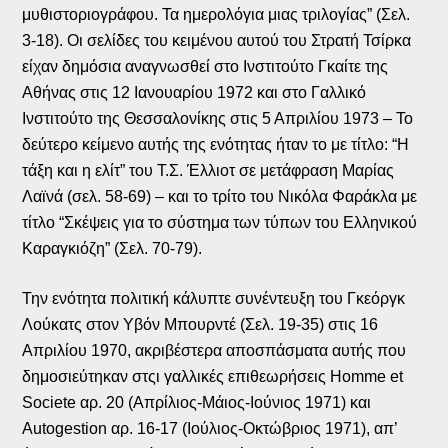
μυθιστοριογράφου. Τα ημερολόγια μιας τριλογίας” (Σελ.
3-18). Οι σελίδες του κειμένου αυτού του Στρατή Τσίρκα
είχαν δημόσια αναγνωσθεί στο Ινστιτούτο Γκαίτε της
Αθήνας στις 12 Ιανουαρίου 1972 και στο Γαλλικό
Ινστιτούτο της Θεσσαλονίκης στις 5 Απριλίου 1973 – Το
δεύτερο κείμενο αυτής της ενότητας ήταν το με τίτλο: “Η
τάξη και η ελίτ” του Τ.Σ. Έλλιοτ σε μετάφραση Μαρίας
Λαϊνά (σελ. 58-69) – και το τρίτο του Νικόλα Φαράκλα με
τίτλο “Σκέψεις για το σύστημα των τύπων του Ελληνικού
Καραγκιόζη” (Σελ. 70-79).
Την ενότητα πολιτική κάλυπτε συνέντευξη του Γκεόργκ
Λούκατς στον Υβόν Μπουρντέ (Σελ. 19-35) στις 16
Απριλίου 1970, ακριβέστερα αποσπάσματα αυτής που
δημοσιεύτηκαν στςι γαλλικές επιθεωρήσεις Homme et
Societe αρ. 20 (Απρίλιος-Μάιος-Ιούνιος 1971) και
Autogestion αρ. 16-17 (Ιούλιος-Οκτώβριος 1971), απ’