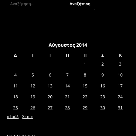
ΑΝΑΖΉΤΗΣΗ
ΓΙΑ:
Αύγουστος 2014
Δ
Τ
Τ
Π
Π
Σ
Κ
1
2
3
4
5
6
7
8
9
10
11
12
13
14
15
16
17
18
19
20
21
22
23
24
25
26
27
28
29
30
31
« Ιούλ
Σεπ »