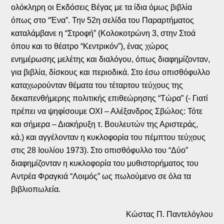
ολόκληρη οι Εκδόσεις Βέγας με τα ίδια όμως βιβλία
όπως στο “Ένα”. Την 52η σελίδα του Παραρτήματος
καταλάμβανε η “Στροφή” (Κολοκοτρώνη 3, στην Στοά
όπου και το θέατρο “Κεντρικόν”), ένας χώρος
ενημέρωσης μελέτης και διαλόγου, όπως διαφημίζονταν,
για βιβλία, δίσκους και περιοδικά. Στο έσω οπισθόφυλλο
καταχωρούνταν θέματα του τέταρτου τεύχους της
δεκαπενθήμερης πολιτικής επιθεώρησης “Τώρα” (- Γιατί
πρέπει να ψηφίσουμε ΟΧΙ – Αλέξανδρος Σβώλος: Τότε
και σήμερα – Διακήρυξη τ. Βουλευτών της Αριστεράς,
κά.) και αγγέλονταν η κυκλοφορία του πέμπτου τεύχους
στις 28 Ιουλίου 1973). Στο οπισθόφυλλο του “Δύο”
διαφημίζονταν η κυκλοφορία του μυθιστορήματος του
Αντρέα Φραγκιά “Λοιμός” ως πωλούμενο σε όλα τα
βιβλιοπωλεία.
Κώστας Π. Παντελόγλου