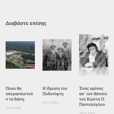
Διαβάστε επίσης
Ποιοι θα
Η ίδρυση του
Ένας χρόνος
υπερασπιστού
Ποδονίφτη
απ’ τον θάνατο
ν τα δάση;
του Κώστα Π.
21.07.2023
Παντελόγλου
10.09.2023
18.07.2023