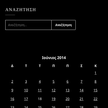
ΑΝΑΖΉΤΗΣΗ
ΑΝΑΖΉΤΗΣΗ
ΓΙΑ:
Ιούνιος 2014
Δ
Τ
Τ
Π
Π
Σ
Κ
1
2
3
4
5
6
7
8
9
10
11
12
13
14
15
16
17
18
19
20
21
22
23
24
25
26
27
28
29