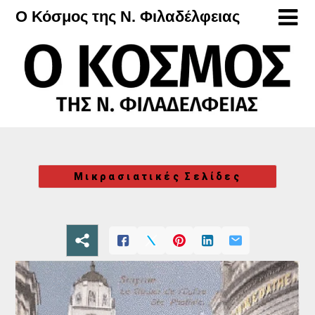
Μετάβαση
Ο Κόσμος της Ν. Φιλαδέλφειας
στο
περιεχόμενο
Μικρασιατικές Σελίδες