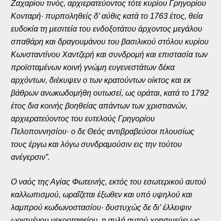
Ζαχαρίου τινός, αρχιερατεύοντος τότε κυρίου Γρηγορίου
Κονταρή· πυρποληθείς δ’ αύθις κατά το 1763 έτος, θεία
ευδοκία τη μεσιτεία του ενδοξοτάτου άρχοντος μεγάλου
σπαθάρη και δραγουμάνου του βασιλικού στόλου κυρίου
Κωνσταντίνου Χαντζερή και συνδρομή και επιστασία των
προϊσταμένων κοινή γνώμη ευγενεστάτων δέκα
αρχόντων, διέκυψεν ο των κρατούντων οίκτος και εκ
βάθρων ανωκωδομήθη ουτωσεί, ως οράται, κατά το 1792
έτος δια κοινής βοηθείας απάντων των χριστιανών,
αρχιερατεύοντος του ευτελούς Γρηγορίου
Πελοποννησίου· ο δε Θεός αντιβραβεύσοι πλουσίως
τους έργω και λόγω συνδραμούσιν εις την τούτου
ανέγερσιν”.
Ο ναός της Αγίας Φωτεινής, εκτός του εσωτερικού αυτού
καλλωπισμού, ωραΐζεται έξωθεν και υπό υψηλού και
λαμπρού κωδωνοστασίου· δυστυχώς δε δι’ έλλειψιν
ωρισμένου νεκροταφείου, η αυλή αυτού χρησιμεύει ως