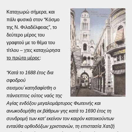
Καταχωρώ σήμερα, και
πάλι φυσικά στον “Κόσμο
της Ν. Φιλαδέλφειας”, το
δεύτερο μέρος του
γραφτού με το θέμα του
τίτλου – χτες καταχώρησα
το πρώτο μέρος
:
“Κατά το 1688 έτος δια
σφοδρού
σεισμου΄κατηδαφίσθη ο
πάνσεπτος ούτος ναός της
Αγίας ενδόξου μεγαλομάρτυρος Φωτεινής και
ανωκοδομήθη εκ βάθρων γης κατά το 1690 έτος τη
συνδρομή των κατ’ εκείνον τον καιρόν κατοικούντων
ενταύθα ορθοδόξων χριστιανών, τη επιστασία Χατζή