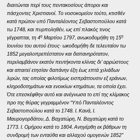
διαιτώνται περί τους πεντακοσίους άποροι και
πάσχοντες Χριστιανοί. Το νοσοκομείον τούτο, κτισθέν
κατά πρώτον υπό Πανταλέοντος Σεβαστοπούλου κατά
τω 1748, και πυρποληθέν, ως επί πλακός τινος
η
η
γέγραπται, τη 4
Μαρτίου 1797, ανωκοδομήθη τη 15
Ιουνίου του αυτού έτους· ωκοδομήθη δε τελευταίον τω
1852 μεγαλοπρεπέστατον και δαπανηρότατον,
περιλαμβάνον εκατόν πεντήκοντα κλίνας δι’ αρρώστους
και απαιτεί ετησίαν δαπάνην έξη έως επτά χιλιάδων
λιρών, τας οποίας φιλοτίμως εισπράττουσιν εξ εράνων,
κληροδοτημάτων και ενοικίων κτημάτων, τα οποία έχει.
Ότε επεσκέφθην αυτό και ανέγνωσα το επί της κλίμακος
προ της θύρας γεγραμμένον “Υπό Πανταλέοντος
Σεβαστοπούλου κατά το 1748. Ι. Κανά, Ι.
Μαυρογορδάτου, Δ. Βαχατώρη, Ν. Βαχατώρη κατά το
1773. Ι. Ομήρου κατά το 1804. Ανηγέρθη εκ βάθρων τη
συνδρομή των ενταύθα και αλλαχού ομογενών 1852″