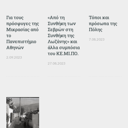
Για τους
«Από τη
Τόποι και
πρόσφυγες της
Συνθήκη των
πρόσωπα της
Μικρασίας από
Σεβρών στη
Πόλης
το
Συνθήκη της
7.08.2023
Πανεπιστήμιο
Λωζάνης» και
Αθηνών
άλλα συμπόσια
του ΚΕ.ΜΙ.ΠΟ.
2.09.2023
27.08.2023