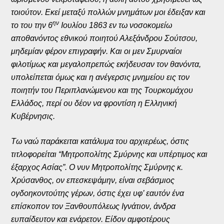
τοιούτον. Εκεί μεταξύ πολλών μνημάτων μοι έδειξαν και
ην
το του την 6
Ιουλίου 1863 εν τω νοσοκομείω
αποθανόντος εθνικού ποιητού Αλεξάνδρου Σούτσου,
μηδεμίαν φέρον επιγραφήν. Και οι μεν Σμυρναίοι
φιλοτίμως και μεγαλοπρεπώς εκήδευσαν τον θανόντα,
υπολείπεται όμως και η ανέγερσις μνημείου εις τον
ποιητήν του Περιπλανώμενου και της Τουρκομάχου
Ελλάδος, περί ου δέον να φροντίση η Ελληνική
Κυβέρνησις.
Τω ναώ παράκειται κατάλυμα του αρχιερέως, όστις
τιτλοφορείται “Μητροπολίτης Σμύρνης και υπέρτιμος και
έξαρχος Ασίας”. Ο νυν Μητροπολίτης Σμύρνης κ.
Χρύσανθος, ον επεσκεψάμην, είναι σεβάσμιος
ογδοηκοντούτης γέρων, όστις έχει υφ’ εαυτόν ένα
επίσκοπον τον Ξανθουπόλεως Ιγνάτιον, άνδρα
ευπαίδευτον και ενάρετον. Είδον αμφοτέρους