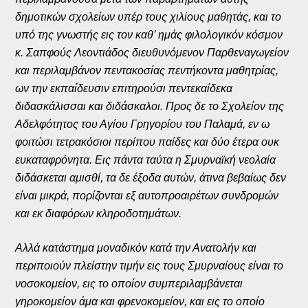
δημοτικών σχολείων υπέρ τους χιλίους μαθητάς, και το
υπό της γνωστής εις τον καθ’ ημάς φιλολογικόν κόσμον
κ. Σαπφούς Λεοντιάδος διευθυνόμενον Παρθεναγωγείον
και περιλαμβάνον πεντακοσίας πεντήκοντα μαθητρίας,
ων την εκπαίδευσιν επιτηρούσι πεντεκαίδεκα
διδασκάλισσαι και διδάσκαλοι. Προς δε το Σχολείον της
Αδελφότητος του Αγίου Γρηγορίου του Παλαμά, εν ω
φοιτώσι τετρακόσιοι περίπου παίδες και δύο έτερα ουκ
ευκαταφρόνητα. Εις πάντα ταύτα η Σμυρναϊκή νεολαία
διδάσκεται αμισθί, τα δε έξοδα αυτών, άτινα βεβαίως δεν
είναι μικρά, πορίζονται εξ αυτοπροαιρέτων συνδρομών
και εκ διαφόρων κληροδοτημάτων.
Αλλά κατάστημα μοναδικόν κατά την Ανατολήν και
περιποιούν πλείστην τιμήν εις τους Σμυρναίους είναι το
νοσοκομείον, εις το οποίον συμπεριλαμβάνεται
γηροκομείον άμα και φρενοκομείον, και εις το οποίο