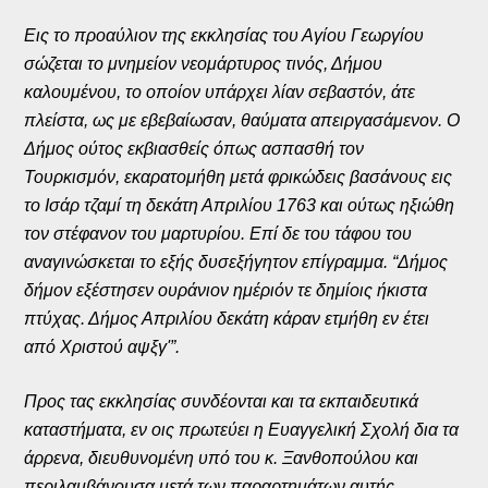
Εις το προαύλιον της εκκλησίας του Αγίου Γεωργίου
σώζεται το μνημείον νεομάρτυρος τινός, Δήμου
καλουμένου, το οποίον υπάρχει λίαν σεβαστόν, άτε
πλείστα, ως με εβεβαίωσαν, θαύματα απειργασάμενον. Ο
Δήμος ούτος εκβιασθείς όπως ασπασθή τον
Τουρκισμόν, εκαρατομήθη μετά φρικώδεις βασάνους εις
το Ισάρ τζαμί τη δεκάτη Απριλίου 1763 και ούτως ηξιώθη
τον στέφανον του μαρτυρίου. Επί δε του τάφου του
αναγινώσκεται το εξής δυσεξήγητον επίγραμμα. “Δήμος
δήμον εξέστησεν ουράνιον ημέριόν τε δημίοις ήκιστα
πτύχας. Δήμος Απριλίου δεκάτη κάραν ετμήθη εν έτει
από Χριστού αψξγ'”.
Προς τας εκκλησίας συνδέονται και τα εκπαιδευτικά
καταστήματα, εν οις πρωτεύει η Ευαγγελική Σχολή δια τα
άρρενα, διευθυνομένη υπό του κ. Ξανθοπούλου και
περιλαμβάνουσα μετά των παραρτημάτων αυτής