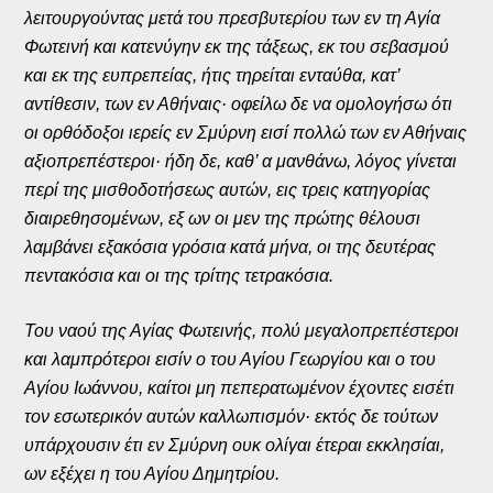
λειτουργούντας μετά του πρεσβυτερίου των εν τη Αγία
Φωτεινή και κατενύγην εκ της τάξεως, εκ του σεβασμού
και εκ της ευπρεπείας, ήτις τηρείται ενταύθα, κατ’
αντίθεσιν, των εν Αθήναις· οφείλω δε να ομολογήσω ότι
οι ορθόδοξοι ιερείς εν Σμύρνη εισί πολλώ των εν Αθήναις
αξιοπρεπέστεροι· ήδη δε, καθ’ α μανθάνω, λόγος γίνεται
περί της μισθοδοτήσεως αυτών, εις τρεις κατηγορίας
διαιρεθησομένων, εξ ων οι μεν της πρώτης θέλουσι
λαμβάνει εξακόσια γρόσια κατά μήνα, οι της δευτέρας
πεντακόσια και οι της τρίτης τετρακόσια.
Του ναού της Αγίας Φωτεινής, πολύ μεγαλοπρεπέστεροι
και λαμπρότεροι εισίν ο του Αγίου Γεωργίου και ο του
Αγίου Ιωάννου, καίτοι μη πεπερατωμένον έχοντες εισέτι
τον εσωτερικόν αυτών καλλωπισμόν· εκτός δε τούτων
υπάρχουσιν έτι εν Σμύρνη ουκ ολίγαι έτεραι εκκλησίαι,
ων εξέχει η του Αγίου Δημητρίου.