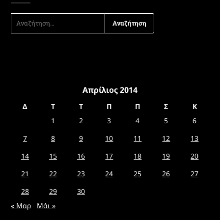
ΑΝΑΖΉΤΗΣΗ
ΓΙΑ:
Απρίλιος 2014
Δ
Τ
Τ
Π
Π
Σ
Κ
1
2
3
4
5
6
7
8
9
10
11
12
13
14
15
16
17
18
19
20
21
22
23
24
25
26
27
28
29
30
« Μαρ
Μάι »