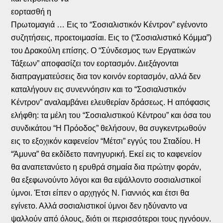
εορτασθή η
Πρωτομαγιά … Εις το “Σοσιαλιστικόν Κέντρον” εγένοντο
συζητήσεις, προετοιμασίαι. Εις το (“Σοσιαλιστικό Κόμμα”)
του Δρακούλη επίσης. Ο “Σύνδεσμος των Εργατικών
Τάξεων” αποφασίζει τον εορτασμόν. Διεξάγονται
διαπραγματεύσεις δια τον κοινόν εορτασμόν, αλλά δεν
καταλήγουν εις συνεννόησιν και το “Σοσιαλιστικόν
Κέντρον” αναλαμβάνει ελευθερίαν δράσεως. Η απόφασις
ελήφθη: τα μέλη του “Σοσιαλιστικού Κέντρου” και όσα του
συνδικάτου “Η Πρόοδος” θελήσουν, θα συγκεντρωθούν
εις το εξοχικόν καφενείον “Μέτσι” εγγύς του Σταδίου. Η
“Άμυνα” θα εκδίδετο πανηγυρική. Εκεί εις το καφενείον
θα αναπετανύετο η ερυθρά σημαία δια πρώτην φοράν,
θα εξεφωνούντο λόγοι και θα εψάλλοντο σοσιαλιστικοί
ύμνοι. Έτσι είπεν ο αρχηγός Ν. Γιαννιός και έτσι θα
εγίνετο. Αλλά σοσιαλιστικοί ύμνοι δεν ηδύναντο να
ψαλλούν από όλους, διότι οι περισσότεροι τους ηγνόουν.