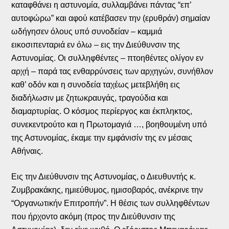
καταφθάνει η αστυνομία, συλλαμβάνει πάντας “επ’
αυτοφώρω” και αφού κατέβασεν την (ερυθράν) σημαίαν
ωδήγησεν όλους υπό συνοδείαν – καμμιά
εικοσιπενταριά εν όλω – εις την Διεύθυνσιν της
Αστυνομίας. Οι συλληφθέντες – πτοηθέντες ολίγον εν
αρχή – παρά τας ενθαρρύνσεις των αρχηγών, συνήθλον
καθ’ οδόν και η συνοδεία ταχέως μετεβλήθη εις
διαδήλωσιν με ζητωκραυγάς, τραγούδια και
διαμαρτυρίας. Ο κόσμος περίεργος και έκπληκτος,
συνεκεντρούτο και η Πρωτομαγιά …, βοηθουμένη υπό
της Αστυνομίας, έκαμε την εμφάνισίν της εν μέσαις
Αθήναις.
Εις την Διεύθυνσιν της Αστυνομίας, ο Διευθυντής κ.
Ζυμβρακάκης, ημιεύθυμος, ημισοβαρός, ανέκρινε την
“Οργανωτικήν Επιτροπήν”. Η θέσις των συλληφθέντων
που ήρχοντο ακόμη (προς την Διεύθυνσιν της