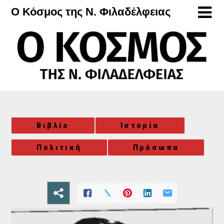
Μετάβαση
Ο Κόσμος της Ν. Φιλαδέλφειας
στο
περιεχόμενο
Βιβλίο
Ιστορία
Πολιτική
Πρόσωπα