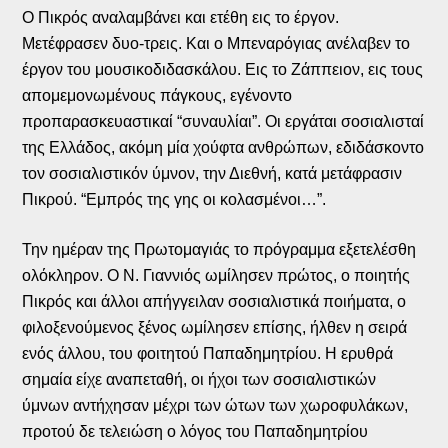
Ο Πικρός αναλαμβάνει και ετέθη εις το έργον.
Μετέφρασεν δυο-τρεις. Και ο Μπεναρόγιας ανέλαβεν το
έργον του μουσικοδιδασκάλου. Εις το Ζάππειον, εις τους
απομεμονωμένους πάγκους, εγένοντο
προπαρασκευαστικαί “συναυλίαι”. Οι εργάται σοσιαλισταί
της Ελλάδος, ακόμη μία χούφτα ανθρώπων, εδιδάσκοντο
τον σοσιαλιστικόν ύμνον, την Διεθνή, κατά μετάφρασιν
Πικρού. “Εμπρός της γης οι κολασμένοι…”.
Την ημέραν της Πρωτομαγιάς το πρόγραμμα εξετελέσθη
ολόκληρον. Ο Ν. Γιαννιός ωμίλησεν πρώτος, ο ποιητής
Πικρός και άλλοι απήγγειλαν σοσιαλιστικά ποιήματα, ο
φιλοξενούμενος ξένος ωμίλησεν επίσης, ήλθεν η σειρά
ενός άλλου, του φοιτητού Παπαδημητρίου. Η ερυθρά
σημαία είχε αναπεταθή, οι ήχοι των σοσιαλιστικών
ύμνων αντήχησαν μέχρι των ώτων των χωροφυλάκων,
προτού δε τελειώση ο λόγος του Παπαδημητρίου