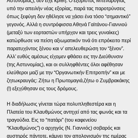
Αστυνομίας), δεν είχε κριθή. Ο εξόριστος Μπεναρόγιας
υπό την απειλήν νέας εξορίας, παρά τας παροτρύνσεις
όπως ξεφύγη δεν ηθέλησε να χάσει ένα τόσο “σημαντικό”
γεγονός. Αλλά η συντρόφισσα Αθηνά Γαϊτάνου-Γιαννιού
(μεταξύ των εορταστών υπήρχον και τρεις γυναίκες)
κατώρθωσε να πείση αξιωματικόν τινά ότι επρόκειτο περί
παρατυχόντος ξένου και ν’ απελευθερώση τον “ξένον”.
Αλλ’ ευθύς αμέσως είχομεν φθάσει εις την Διεύθυνσιν
(της Αστυνομίας), και οι συλληφθέντες όλοι αφέθησαν
ελεύθεροι μαζί με την “Οργανωτικήν Επιτροπήν” και με
ζητωκραυγάς: Ζήτω η Πρωτομαγιά,ζήτω ο Ζυμβρακάκης
(!) εξεχύθησαν εις τους δρόμους.
Η διαδήλωσις γίνεται τώρα πολυπληθεστέρα και η
Πλατεία του Κλαυθμώνος αντηχεί από τας φωνάς και τα
τραγούδια. Εις το “πατάρι” (του καφενείου
“Κλαυθμώνος”) ο αρχηγός (Ν. Γιαννιός) σοβαρός και
αυστηρός πάντοτε, κάμνει τον απολογισμόν της ημέρας