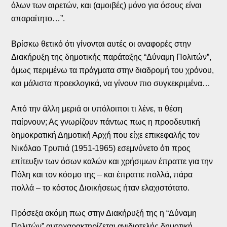
όλων των αιρετών, και (αμοιβές) μόνο για όσους είναι
απαραίτητο…”.
Βρίσκω θετικό ότι γίνονται αυτές οι αναφορές στην
Διακήρυξη της δημοτικής παράταξης “Δύναμη Πολιτών”,
όμως περιμένω τα πράγματα στην διαδρομή του χρόνου,
και μάλιστα προεκλογικά, να γίνουν πιο συγκεκριμένα…
Από την άλλη μεριά οι υπόλοιποι τι λένε, τι θέση
παίρνουν; Ας γνωρίζουν πάντως πως η προοδευτική
δημοκρατική Δημοτική Αρχή που είχε επικεφαλής τον
Νικόλαο Τρυπιά (1951-1965) εσεμνύνετο ότι προς
επίτευξιν των όσων καλών και χρήσιμων έπραττε για την
Πόλη και τον κόσμο της – και έπραττε πολλά, πάρα
πολλά – το κόστος Διοικήσεως ήταν ελαχιστότατο.
Πρόσεξα ακόμη πως στην Διακήρυξή της η “Δύναμη
Πολιτών” αυτοχαρακτηρίζεται ανιδιοτελής δημοτική