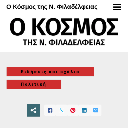
Μετάβαση
Ο Κόσμος της Ν. Φιλαδέλφειας
στο
περιεχόμενο
Ειδήσεις και σχόλια
Πολιτική