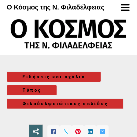
Μετάβαση
Ο Κόσμος της Ν. Φιλαδέλφειας
στο
περιεχόμενο
Ειδήσεις και σχόλια
Τύπος
Φιλαδελφειώτικες σελίδες