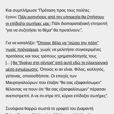
Και συμπλήρωσε “Πρόταση προς τους πολίτες
έχουν;
Πάλι εισηγήσεις από την υπηρεσία θα ζητήσουν
οι επίδοξοι σωτήρες μας
; Πάλι διαπαραταξιακή επιτροπή
“για να συζητήσει το θέμα” θα προτείνουν;”.
Για να καταλήξει: “
Όποιος θέλει να “σώσει την πόλη”
χωρίς πρόγραμμα
, χωρίς να μελετήσει συγκεκριμένες
προτάσεις και τους τρόπους χρηματοδότησής τους
[…]
θα “βγαίνει στη σέντρα” από αυτό εδώ το ηλεκτρονικό
μέσο ενημέρωσης
. Όποιος κι αν είναι. Φίλος, κολλητός,
γείτονας, οποιοσδήποτε. Οι εποχές των
Μαυρογιαλούρων που έταζαν “θα σας εξαφανίσωμεν”
θέλοντας να πουν ότι “θα σας εξασφαλίσωμεν” πέρασαν
ανεπιστρεπτί. Α-νε-πι-στρε-πτί, κύριοι επίδοξοι σωτήρες”.
Συνόψισα θαρρώ σωστά το γραφτό του Διαμαντή