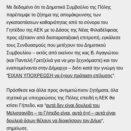
Με δεδομένο ότι το Δημοτικό Συμβούλιο της Πόλης
παρέπεμψε το ζήτημα της απομάκρυνσης των
εγκαταστάσεων καθαριότητας από τα σύνορα του
Γηπέδου της ΑΕΚ με το Δάσος της Νέας Φιλαδέλφειας
προς εξέτασιν από διαπαραταξιακή επιτροπή, εγκάλεσε
τους Συνδυασμούς που μετέχουν του Δημοτικού
Συμβουλίου – εκτός από εκείνον της κας Β. Αγαγιώτου
(και Παντελή Γρετζελιά για να μην ξεχνιόμαστε) και τον
εναπομείναντα στην Δήμαρχο – διότι κατά την γνώμη του
“
ΕΙΧΑΝ ΥΠΟΧΡΕΩΣΗ να έχουν πρόταση επίλυσης
“.
Πρόσθεσε και άλλα προς αντιμετώπισιν ζητήματα, όλα
σχετικά με υποχρεώσεις της Πόλης επειδή η ΑΕΚ θα
κτίσει Γήπεδο, και “
αυτά δεν είναι δουλειά του
Μελισσανίδη – το Γήπεδο είναι, αυτά όχι! – αυτά είναι
δουλειά όσων θέλουν να διοικήσουν τον Δήμο
“,
σημείωσε.