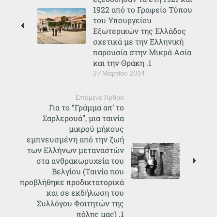
1922 από το Γραφείο Τύπου
του Υπουργείου
Εξωτερικών της Ελλάδος
σχετικά με την Ελληνική
παρουσία στην Μικρά Ασία
και την Θράκη .1
27 Μαρτίου 2014
Επόμενο Άρθρο
Για το “Γράμμα απ’ το
Σαρλερουά”, μια ταινία
μικρού μήκους
εμπνευσμένη από την ζωή
των Ελλήνων μεταναστών
στα ανθρακωρυχεία του
Βελγίου (Ταινία που
προβλήθηκε προδικτατορικά
και σε εκδήλωση του
Συλλόγου Φοιτητών της
πόλης μας) .1