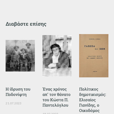
Διαβάστε επίσης
Η ίδρυση του
Ένας χρόνος
Πολίτικος
Ποδονίφτη
απ’ τον θάνατο
δημοτικισμός:
του Κώστα Π.
Ελισαίος
21.07.2023
Παντελόγλου
Γιανίδης, ο
Οικοδόμος
18.07.2023