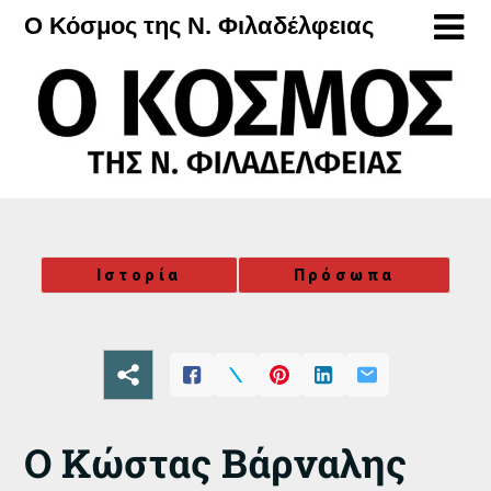
Μετάβαση
Ο Κόσμος της Ν. Φιλαδέλφειας
στο
περιεχόμενο
Ιστορία
Πρόσωπα
Ο Κώστας Βάρναλης