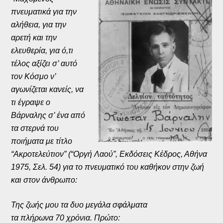
πνευματικά για την
αλήθεια, για την
αρετή και την
ελευθερία, για ό,τι
τέλος αξίζει σ’ αυτό
τον Κόσμο ν’
αγωνίζεται κανείς, να
τι έγραψε ο
Βάρναλης σ’ ένα από
τα στερνά του
ποιήματα με τίτλο
“Ακροτελεύτιον” (“Οργή Λαού”, Εκδόσεις Κέδρος, Αθήνα
1975, Σελ. 54) για το πνευματικό του καθήκον στην ζωή
και στον άνθρωπο:
Της ζωής μου τα δυο μεγάλα σφάλματα
τα πλήρωνα 70 χρόνια. Πρώτο: