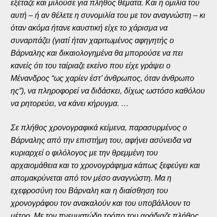
εξέταζε και μιλούσε για πλήθος θέματα. Και η ομιλία του
αυτή – ή αν θέλετε η συνομιλία του με τον αναγνώστη – κι
όταν ακόμα ήτανε καυστική είχε το χάρισμα να
συναρπάζει (γιατί ήταν χαριτωμένος αφηγητής ο
Βάρναλης και δικαιολογημένα θα μπορούσε να πει
κανείς ότι του ταίριαζε εκείνο που είχε γράψει ο
Μένανδρος “ως χαρίεν έστ’ άνθρωπος, όταν άνθρωπο
ης”), να πληροφορεί να διδάσκει, δίχως ωστόσο καθόλου
να ρητορεύει, να κάνει κήρυγμα. …
Σε πλήθος χρονογραφικά κείμενα, παρασυρμένος ο
Βάρναλης από την επιστήμη του, αφήνει ασύνειδα να
κυριαρχεί ο φιλόλογος με την θρεμμένη του
αρχαιομάθεια και το χρονογράφημα κάπως ξεφεύγει και
απομακρύνεται από τον μέσο αναγνώστη. Μα η
εχεφροσύνη του Βάρναλη και η διαίσθηση του
χρονογράφου τον ανακαλούν και του υποβάλλουν το
μέτρο. Με τον πνευματώδη τρόπο του αράδιαζε πλήθος