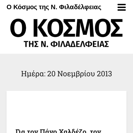
Μετάβαση
Ο Κόσμος της Ν. Φιλαδέλφειας
στο
περιεχόμενο
Ημέρα:
20 Νοεμβρίου 2013
Για τον Πάνο Χαλδέζο, τον