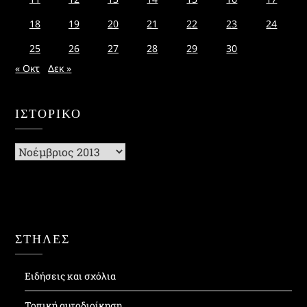
18
19
20
21
22
23
24
25
26
27
28
29
30
« Οκτ
Δεκ »
ΙΣΤΟΡΙΚΌ
Ιστορικό
ΣΤΗΛΕΣ
Ειδήσεις και σχόλια
Τοπική αυτοδιοίκηση