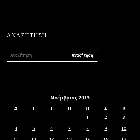
ΑΝΑΖΉΤΗΣΗ
ΑΝΑΖΉΤΗΣΗ
ΓΙΑ:
Νοέμβριος 2013
Δ
Τ
Τ
Π
Π
Σ
Κ
1
2
3
4
5
6
7
8
9
10
11
12
13
14
15
16
17